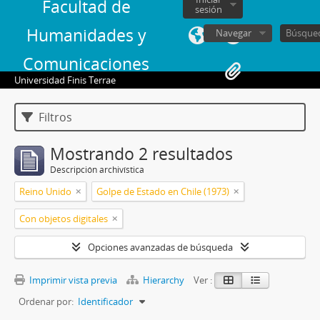
Facultad de
sesión
Humanidades y
Navegar
Comunicaciones
Universidad Finis Terrae
Filtros
Mostrando 2 resultados
Descripción archivística
Reino Unido
Golpe de Estado en Chile (1973)
Con objetos digitales
Opciones avanzadas de búsqueda
Imprimir vista previa
Hierarchy
Ver :
Ordenar por:
Identificador