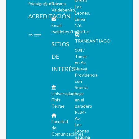
Metro
fhidalgo@uft.cl
Roxana
Los
Valdebenito.
Leones.
ACREDITACIÓN
Línea
Email:
1/6.
rvaldebenito@uft.cl
TRANSANTIAGO
SITIOS
104 /
DE
Tomar
en Av.
INTERÉS
Nueva
Providencia
con
Suecia,
Universidad
bajar
Finis
en el
Terrae
paradero
Pc24-
Av.
Facultad
Los
de
Leones
Comunicaciones
esquina