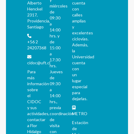
Alberto
cuenta
miércoles
Henckel
con
de
2317,
calles
09:30
Providencia,
amplias
a
Santiago
y
14:00
excelentes
hrs. y
ciclovías.
+56 2
de
Además,
24207368
15:00
la
a
Universidad
17:30
cidoc@uft.cl
cuenta
hrs.
con
Para
Jueves
un
más
de
lugar
información
09:30
especial
sobre
a
para
el
14:00
dejarlas.
CIDOC
hrs.,
y sus
previa
actividades,
coordinación
METRO
contactar
de
Estación
a Flor
visita
de
Hidalgo
con