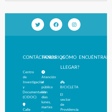
CONTÁCTANOS
HORARIOS
¿CÓMO
ENCUÉNTRAN
LLEGAR?
Centro
de
Atención
Investigación
al
y
público
BICICLETA
Documentación
los
El
(CIDOC)
días
sector
lunes,
de
martes
Calle
Providencia
y