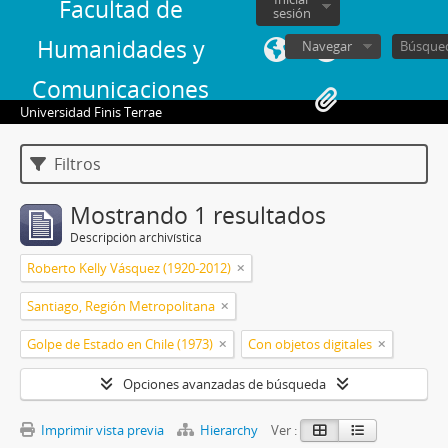
Facultad de
sesión
Humanidades y
Navegar
Comunicaciones
Universidad Finis Terrae
Filtros
Mostrando 1 resultados
Descripción archivística
Roberto Kelly Vásquez (1920-2012)
Santiago, Región Metropolitana
Golpe de Estado en Chile (1973)
Con objetos digitales
Opciones avanzadas de búsqueda
Imprimir vista previa
Hierarchy
Ver :