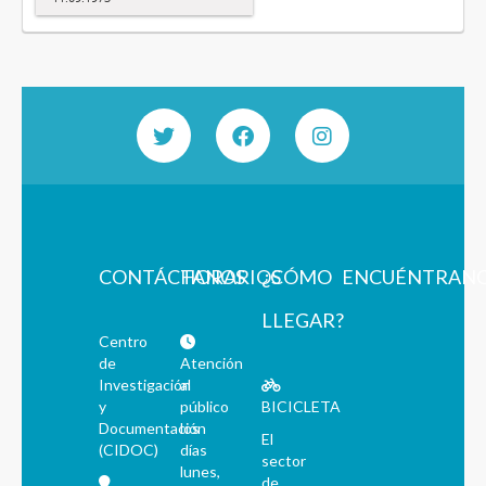
CONTÁCTANOS
HORARIOS
¿CÓMO
ENCUÉNTRAN
LLEGAR?
Centro
de
Atención
Investigación
al
y
público
BICICLETA
Documentación
los
El
(CIDOC)
días
sector
lunes,
de