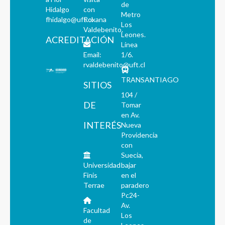
de
Hidalgo
con
Metro
fhidalgo@uft.cl
Roxana
Los
Valdebenito.
Leones.
ACREDITACIÓN
Línea
Email:
1/6.
rvaldebenito@uft.cl
TRANSANTIAGO
SITIOS
104 /
DE
Tomar
en Av.
INTERÉS
Nueva
Providencia
con
Suecia,
Universidad
bajar
Finis
en el
Terrae
paradero
Pc24-
Av.
Facultad
Los
de