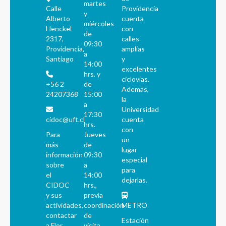
martes
Calle
Providencia
y
Alberto
cuenta
miércoles
Henckel
con
de
2317,
calles
09:30
Providencia,
amplias
a
Santiago
y
14:00
excelentes
hrs. y
ciclovías.
+56 2
de
Además,
24207368
15:00
la
a
Universidad
17:30
cidoc@uft.cl
cuenta
hrs.
con
Para
Jueves
un
más
de
lugar
información
09:30
especial
sobre
a
para
el
14:00
dejarlas.
CIDOC
hrs.,
y sus
previa
actividades,
coordinación
METRO
contactar
de
Estación
a Flor
visita