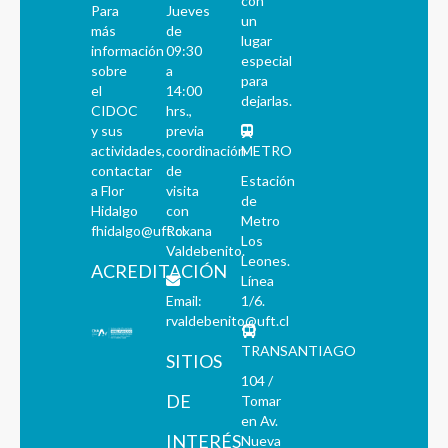
con
Para
Jueves
un
más
de
lugar
información
09:30
especial
sobre
a
para
el
14:00
dejarlas.
CIDOC
hrs.,
y sus
previa
actividades,
coordinación
METRO
contactar
de
Estación
a Flor
visita
de
Hidalgo
con
Metro
fhidalgo@uft.cl
Roxana
Los
Valdebenito.
Leones.
ACREDITACIÓN
Línea
Email:
1/6.
rvaldebenito@uft.cl
TRANSANTIAGO
SITIOS
104 /
DE
Tomar
en Av.
INTERÉS
Nueva