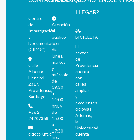
LLEGAR?
Centro
de
Atención
Investigación
al
y
público
BICICLETA
Documentación
los
El
(CIDOC)
días
sector
lunes,
de
martes
Calle
Providencia
y
Alberto
cuenta
miércoles
Henckel
con
de
2317,
calles
09:30
Providencia,
amplias
a
Santiago
y
14:00
excelentes
hrs. y
ciclovías.
+56 2
de
Además,
24207368
15:00
la
a
Universidad
17:30
cidoc@uft.cl
cuenta
hrs.