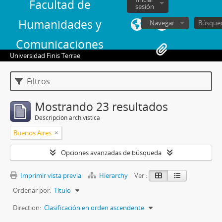
Facultad de
sesión
Humanidades y
Navegar
Comunicaciones
Universidad Finis Terrae
Filtros
Mostrando 23 resultados
Descripción archivística
Buenos Aires
Opciones avanzadas de búsqueda
Imprimir vista previa
Hierarchy
Ver :
Ordenar por:
Título
Direction:
Clasificación en orden ascendente