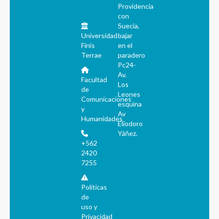
Providencia
con
Suecia,
Universidad
bajar
Finis
en el
Terrae
paradero
Pc24-
Av.
Facultad
Los
de
Leones
Comunicaciones
esquina
y
Av
Humanidades
Eliodoro
Yáñez.
+562
2420
7255
Políticas
de
uso y
Privacidad