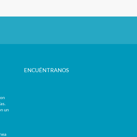
ENCUÉNTRANOS
con
as.
on un
ínea