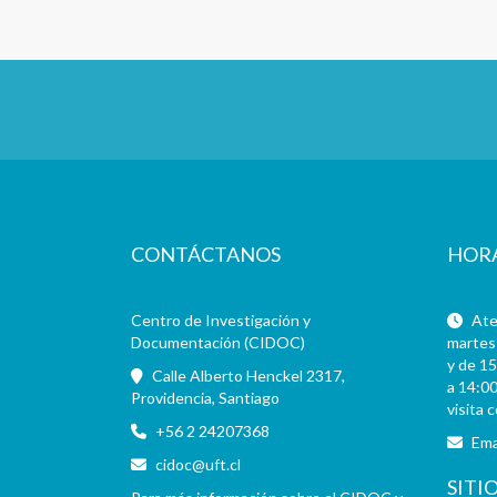
CONTÁCTANOS
HOR
Centro de Investigación y
Aten
Documentación (CIDOC)
martes 
y de 15
Calle Alberto Henckel 2317,
a 14:00
Providencia, Santiago
visita 
+56 2 24207368
Ema
cidoc@uft.cl
SITI