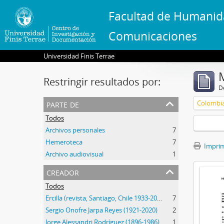
Facultad de Humanid
Comunicaciones
Universidad Finis Terrae
Restringir resultados por:
De
parte de
Colombi
Todos
Archivos personales
7
Hemeroteca
7
Imprimi
Archivo audiovisual
1
creador
Todos
Ercilla (revista, Santiago, Chile 1933-2015)
7
Sergio Onofre Jarpa Reyes (1921-2020)
2
Jorge Alessandri Rodríguez (1896-1986)
1