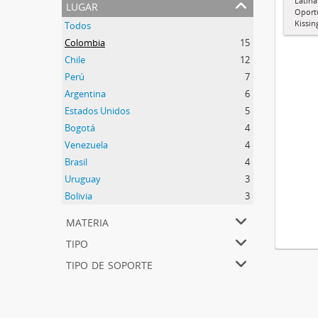
Latina
lugar
Oport
Kissin
Todos
Colombia
15
Chile
12
Perú
7
Argentina
6
Estados Unidos
5
Bogotá
4
Venezuela
4
Brasil
4
Uruguay
3
Bolivia
3
materia
tipo
tipo de soporte