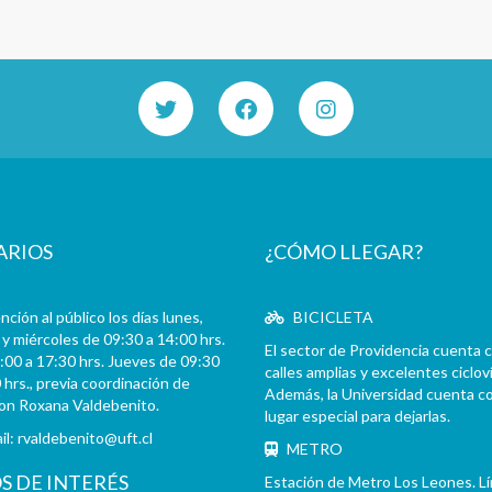
ARIOS
¿CÓMO LLEGAR?
ción al público los días lunes,
BICICLETA
y miércoles de 09:30 a 14:00 hrs.
El sector de Providencia cuenta 
:00 a 17:30 hrs. Jueves de 09:30
calles amplias y excelentes cicloví
 hrs., previa coordinación de
Además, la Universidad cuenta c
con Roxana Valdebenito.
lugar especial para dejarlas.
il:
rvaldebenito@uft.cl
METRO
OS DE INTERÉS
Estación de Metro Los Leones. L