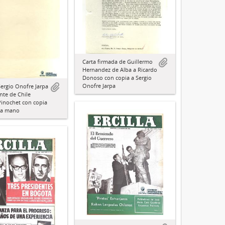
Carta firmada de Guillermo
Hernandez de Alba a Ricardo
Donoso con copia a Sergio
Onofre Jarpa
Sergio Onofre Jarpa
nte de Chile
inochet con copia
a a mano