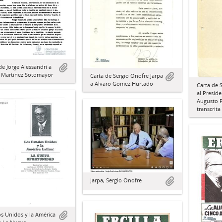
de Jorge Alessandri a
s Martínez Sotomayor
Carta de Sergio Onofre Jarpa
a Álvaro Gómez Hurtado
Carta de 
al Preside
Augusto P
transcrit
Jarpa, Sergio Onofre
s Unidos y la América