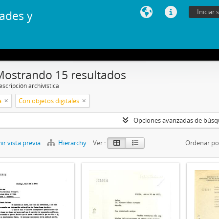
Iniciar 
ades y
Mostrando 15 resultados
scripción archivística
a
Con objetos digitales
Opciones avanzadas de bús
r vista previa
Hierarchy
Ver :
Ordenar po