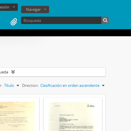
sesión
Navegar
queda
r:
Título
Direction:
Clasificación en orden ascendente