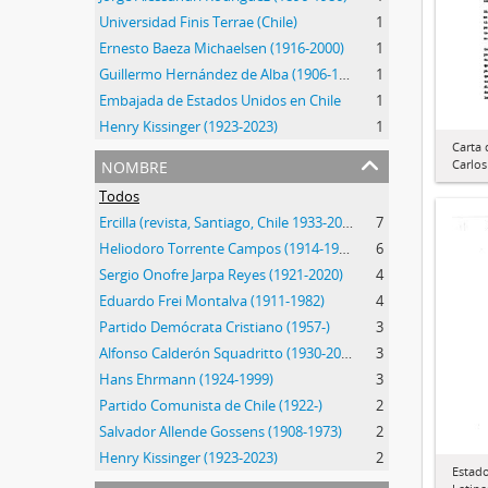
Universidad Finis Terrae (Chile)
1
Ernesto Baeza Michaelsen (1916-2000)
1
Guillermo Hernández de Alba (1906-1988)
1
Embajada de Estados Unidos en Chile
1
Henry Kissinger (1923-2023)
1
Carta 
nombre
Carlo
Todos
Ercilla (revista, Santiago, Chile 1933-2015)
7
Heliodoro Torrente Campos (1914-1995)
6
Sergio Onofre Jarpa Reyes (1921-2020)
4
Eduardo Frei Montalva (1911-1982)
4
Partido Demócrata Cristiano (1957-)
3
Alfonso Calderón Squadritto (1930-2009)
3
Hans Ehrmann (1924-1999)
3
Partido Comunista de Chile (1922-)
2
Salvador Allende Gossens (1908-1973)
2
Henry Kissinger (1923-2023)
2
Estado