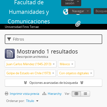
Facultad de
sesión
Humanidades y
Navegar
Comunicaciones
Universidad Finis Terrae
Filtros
Mostrando 1 resultados
Descripción archivística
Juan Carlos Méndez (1945-2013)
México
Golpe de Estado en Chile (1973)
Con objetos digitales
Opciones avanzadas de búsqueda
Imprimir vista previa
Hierarchy
Ver :
Ordenar por:
Título