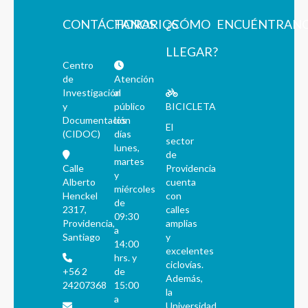
CONTÁCTANOS
HORARIOS
¿CÓMO
ENCUÉNTRAN
LLEGAR?
Centro
de
Atención
Investigación
al
y
público
BICICLETA
Documentación
los
El
(CIDOC)
días
sector
lunes,
de
martes
Calle
Providencia
y
Alberto
cuenta
miércoles
Henckel
con
de
2317,
calles
09:30
Providencia,
amplias
a
Santiago
y
14:00
excelentes
hrs. y
ciclovías.
+56 2
de
Además,
24207368
15:00
la
a
Universidad