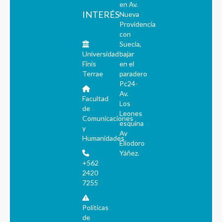
en Av.
INTERÉS
Nueva
Providencia
con
Suecia,
Universidad
bajar
Finis
en el
Terrae
paradero
Pc24-
Av.
Facultad
Los
de
Leones
Comunicaciones
esquina
y
Av
Humanidades
Eliodoro
Yáñez.
+562
2420
7255
Políticas
de