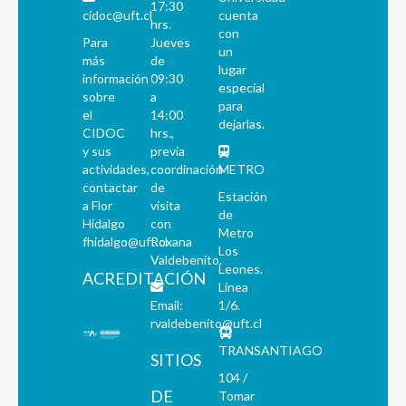
17:30
cidoc@uft.cl
cuenta
hrs.
con
Para
Jueves
un
más
de
lugar
información
09:30
especial
sobre
a
para
el
14:00
dejarlas.
CIDOC
hrs.,
y sus
previa
actividades,
coordinación
METRO
contactar
de
Estación
a Flor
visita
de
Hidalgo
con
Metro
fhidalgo@uft.cl
Roxana
Los
Valdebenito.
Leones.
ACREDITACIÓN
Línea
Email:
1/6.
rvaldebenito@uft.cl
TRANSANTIAGO
SITIOS
104 /
DE
Tomar