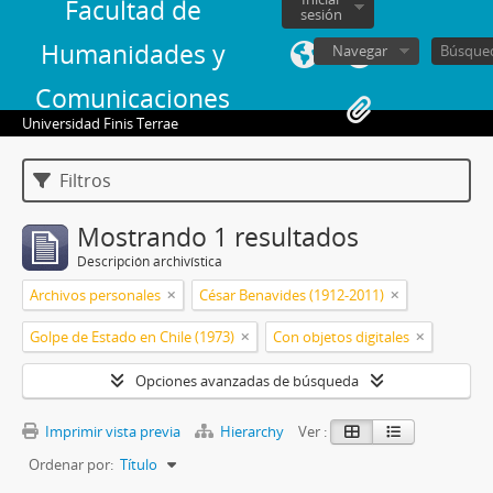
Facultad de
sesión
Humanidades y
Navegar
Comunicaciones
Universidad Finis Terrae
Filtros
Mostrando 1 resultados
Descripción archivística
Archivos personales
César Benavides (1912-2011)
Golpe de Estado en Chile (1973)
Con objetos digitales
Opciones avanzadas de búsqueda
Imprimir vista previa
Hierarchy
Ver :
Ordenar por:
Título