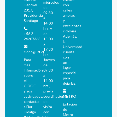
miércoles
Henckel
con
de
2317,
calles
09:30
Providencia,
amplias
a
Santiago
y
14:00
excelentes
hrs. y
ciclovías.
+56 2
de
Además,
24207368
15:00
la
a
Universidad
17:30
cidoc@uft.cl
cuenta
hrs.
con
Para
Jueves
un
más
de
lugar
información
09:30
especial
sobre
a
para
el
14:00
dejarlas.
CIDOC
hrs.,
y sus
previa
actividades,
coordinación
METRO
contactar
de
Estación
a Flor
visita
de
Hidalgo
con
Metro