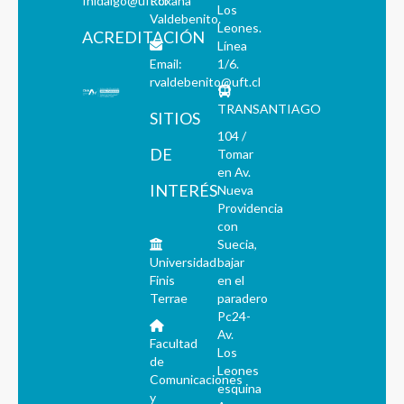
fhidalgo@uft.cl
Roxana
Los
Valdebenito.
Leones.
ACREDITACIÓN
Línea
Email:
1/6.
rvaldebenito@uft.cl
TRANSANTIAGO
SITIOS
104 /
DE
Tomar
en Av.
INTERÉS
Nueva
Providencia
con
Suecia,
Universidad
bajar
Finis
en el
Terrae
paradero
Pc24-
Av.
Facultad
Los
de
Leones
Comunicaciones
esquina
y