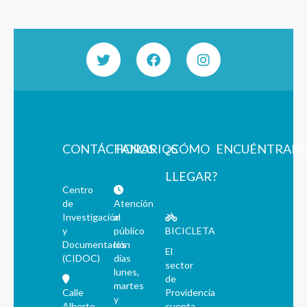
CONTÁCTANOS
HORARIOS
¿CÓMO
ENCUÉNTRAN
LLEGAR?
Centro
de
Atención
Investigación
al
y
público
BICICLETA
Documentación
los
El
(CIDOC)
días
sector
lunes,
de
martes
Calle
Providencia
y
Alberto
cuenta