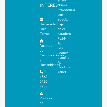
en Av.
INTERÉS
Nueva
Providencia
con
Suecia,
Universidad
bajar
Finis
en el
Terrae
paradero
Pc24-
Av.
Facultad
Los
de
Leones
Comunicaciones
esquina
y
Av
Humanidades
Eliodoro
Yáñez.
+562
2420
7255
Políticas
de