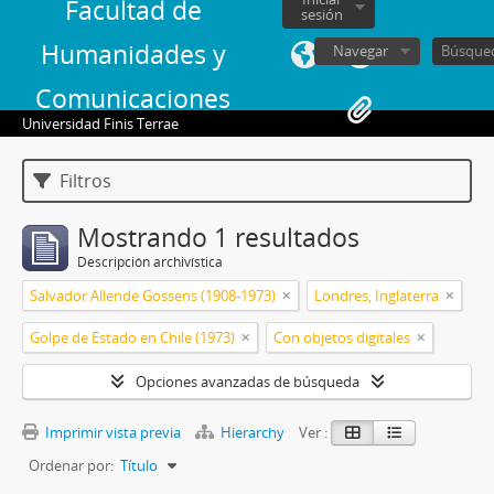
Facultad de
sesión
Humanidades y
Navegar
Comunicaciones
Universidad Finis Terrae
Filtros
Mostrando 1 resultados
Descripción archivística
Salvador Allende Gossens (1908-1973)
Londres, Inglaterra
Golpe de Estado en Chile (1973)
Con objetos digitales
Opciones avanzadas de búsqueda
Imprimir vista previa
Hierarchy
Ver :
Ordenar por:
Título