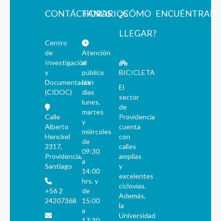
CONTÁCTANOS
HORARIOS
¿CÓMO
ENCUÉNTRAN
LLEGAR?
Centro
de
Atención
Investigación
al
y
público
BICICLETA
Documentación
los
El
(CIDOC)
días
sector
lunes,
de
martes
Calle
Providencia
y
Alberto
cuenta
miércoles
Henckel
con
de
2317,
calles
09:30
Providencia,
amplias
a
Santiago
y
14:00
excelentes
hrs. y
ciclovías.
+56 2
de
Además,
24207368
15:00
la
a
Universidad
17:30