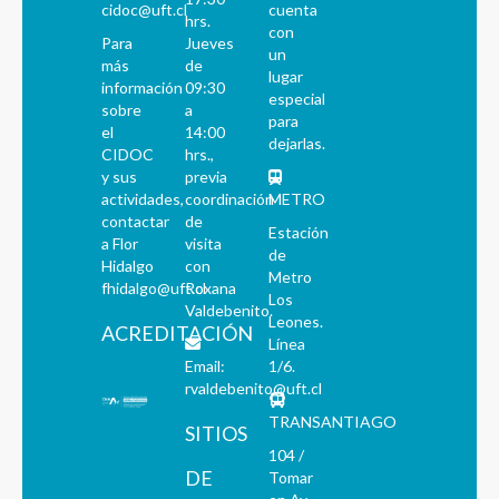
cidoc@uft.cl
cuenta
hrs.
con
Para
Jueves
un
más
de
lugar
información
09:30
especial
sobre
a
para
el
14:00
dejarlas.
CIDOC
hrs.,
y sus
previa
actividades,
coordinación
METRO
contactar
de
Estación
a Flor
visita
de
Hidalgo
con
Metro
fhidalgo@uft.cl
Roxana
Los
Valdebenito.
Leones.
ACREDITACIÓN
Línea
Email:
1/6.
rvaldebenito@uft.cl
TRANSANTIAGO
SITIOS
104 /
DE
Tomar