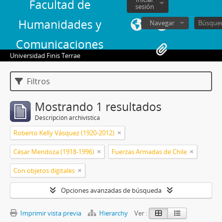
Facultad de
sesión
Humanidades y
Navegar
Comunicaciones
Universidad Finis Terrae
Filtros
Mostrando 1 resultados
Descripción archivística
Roberto Kelly Vásquez (1920-2012)
César Mendoza (1918-1996)
Fuerzas Armadas de Chile
Con objetos digitales
Opciones avanzadas de búsqueda
Imprimir vista previa
Hierarchy
Ver :