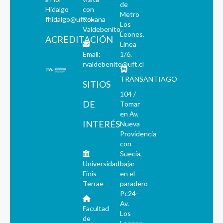
de
Hidalgo
con
Metro
fhidalgo@uft.cl
Roxana
Los
Valdebenito.
Leones.
ACREDITACIÓN
Línea
Email:
1/6.
rvaldebenito@uft.cl
TRANSANTIAGO
SITIOS
104 /
DE
Tomar
en Av.
INTERÉS
Nueva
Providencia
con
Suecia,
Universidad
bajar
Finis
en el
Terrae
paradero
Pc24-
Av.
Facultad
Los
de