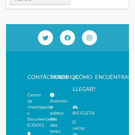
CONTÁCTANOS
HORARIOS
¿CÓMO
ENCUÉNTRAN
LLEGAR?
Centro
de
Atención
Investigación
al
y
público
BICICLETA
Documentación
los
El
(CIDOC)
días
sector
lunes,
de