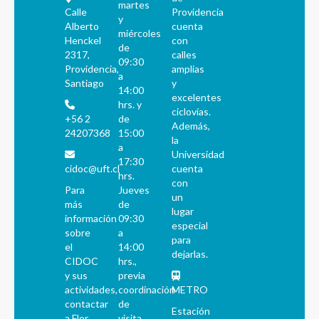
martes
Calle
Providencia
y
Alberto
cuenta
miércoles
Henckel
con
de
2317,
calles
09:30
Providencia,
amplias
a
Santiago
y
14:00
excelentes
hrs. y
ciclovías.
+56 2
de
Además,
24207368
15:00
la
a
Universidad
17:30
cidoc@uft.cl
cuenta
hrs.
con
Para
Jueves
un
más
de
lugar
información
09:30
especial
sobre
a
para
el
14:00
dejarlas.
CIDOC
hrs.,
y sus
previa
actividades,
coordinación
METRO
contactar
de
Estación
a Flor
visita