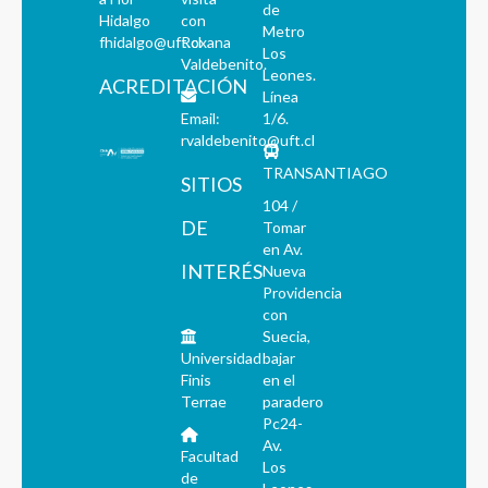
de
Hidalgo
con
Metro
fhidalgo@uft.cl
Roxana
Los
Valdebenito.
Leones.
ACREDITACIÓN
Línea
Email:
1/6.
rvaldebenito@uft.cl
TRANSANTIAGO
SITIOS
104 /
DE
Tomar
en Av.
INTERÉS
Nueva
Providencia
con
Suecia,
Universidad
bajar
Finis
en el
Terrae
paradero
Pc24-
Av.
Facultad
Los
de