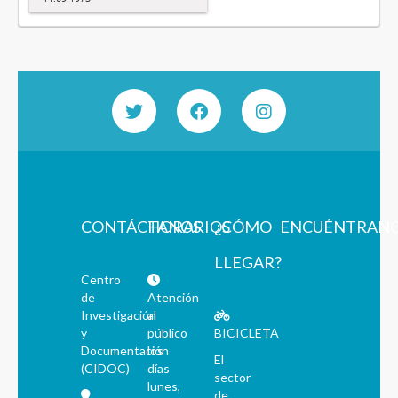
CONTÁCTANOS
HORARIOS
¿CÓMO
ENCUÉNTRAN
LLEGAR?
Centro
de
Atención
Investigación
al
y
público
BICICLETA
Documentación
los
El
(CIDOC)
días
sector
lunes,
de