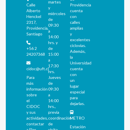
martes
Calle
Providencia
y
Alberto
cuenta
miércoles
Henckel
con
de
2317,
calles
09:30
Providencia,
amplias
a
Santiago
y
14:00
excelentes
hrs. y
ciclovías.
+56 2
de
Además,
24207368
15:00
la
a
Universidad
17:30
cidoc@uft.cl
cuenta
hrs.
con
Para
Jueves
un
más
de
lugar
información
09:30
especial
sobre
a
para
el
14:00
dejarlas.
CIDOC
hrs.,
y sus
previa
actividades,
coordinación
METRO
contactar
de
Estación
a Flor
visita