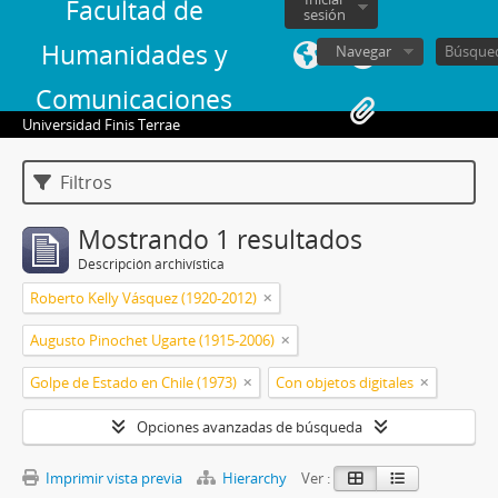
Facultad de
sesión
Humanidades y
Navegar
Comunicaciones
Universidad Finis Terrae
Filtros
Mostrando 1 resultados
Descripción archivística
Roberto Kelly Vásquez (1920-2012)
Augusto Pinochet Ugarte (1915-2006)
Golpe de Estado en Chile (1973)
Con objetos digitales
Opciones avanzadas de búsqueda
Imprimir vista previa
Hierarchy
Ver :