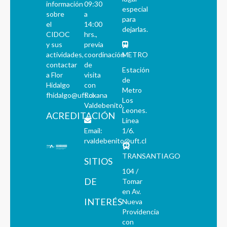
información
09:30
especial
sobre
a
para
el
14:00
dejarlas.
CIDOC
hrs.,
y sus
previa
actividades,
coordinación
METRO
contactar
de
Estación
a Flor
visita
de
Hidalgo
con
Metro
fhidalgo@uft.cl
Roxana
Los
Valdebenito.
Leones.
ACREDITACIÓN
Línea
Email:
1/6.
rvaldebenito@uft.cl
TRANSANTIAGO
SITIOS
104 /
DE
Tomar
en Av.
INTERÉS
Nueva
Providencia
con