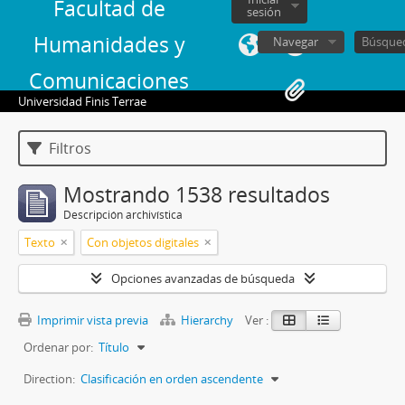
Facultad de
sesión
Humanidades y
Navegar
Comunicaciones
Universidad Finis Terrae
Filtros
Mostrando 1538 resultados
Descripción archivística
Texto
Con objetos digitales
Opciones avanzadas de búsqueda
Imprimir vista previa
Hierarchy
Ver :
Ordenar por:
Título
Direction:
Clasificación en orden ascendente