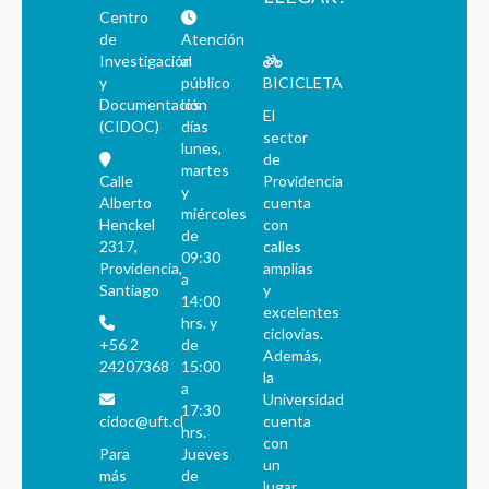
Centro
de
Atención
Investigación
al
y
público
BICICLETA
Documentación
los
El
(CIDOC)
días
sector
lunes,
de
martes
Calle
Providencia
y
Alberto
cuenta
miércoles
Henckel
con
de
2317,
calles
09:30
Providencia,
amplias
a
Santiago
y
14:00
excelentes
hrs. y
ciclovías.
+56 2
de
Además,
24207368
15:00
la
a
Universidad
17:30
cidoc@uft.cl
cuenta
hrs.
con
Para
Jueves
un
más
de
lugar