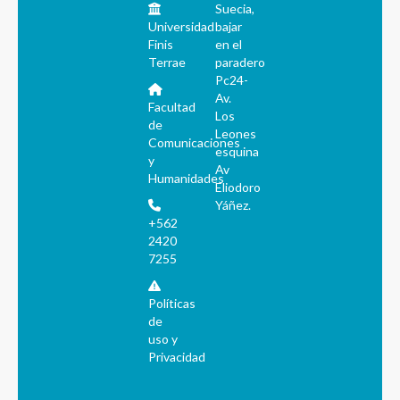
Suecia,
Universidad
bajar
Finis
en el
Terrae
paradero
Pc24-
Av.
Facultad
Los
de
Leones
Comunicaciones
esquina
y
Av
Humanidades
Eliodoro
Yáñez.
+562
2420
7255
Políticas
de
uso y
Privacidad