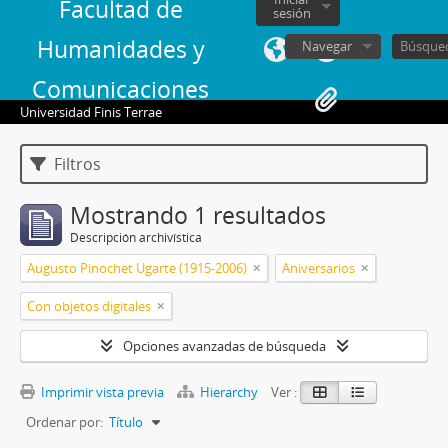
Facultad de
sesión
Humanidades y
Navegar
Comunicaciones
Universidad Finis Terrae
Filtros
Mostrando 1 resultados
Descripción archivística
Augusto Pinochet Ugarte (1915-2006)
Aniversarios
Con objetos digitales
Opciones avanzadas de búsqueda
Imprimir vista previa
Hierarchy
Ver :
Ordenar por:
Título