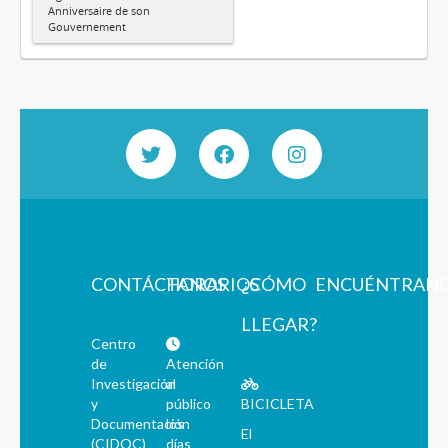
Anniversaire de son
Gouvernement
CONTÁCTANOS
HORARIOS
¿CÓMO
ENCUÉNTRAN
LLEGAR?
Centro
de
Atención
Investigación
al
y
público
BICICLETA
Documentación
los
El
(CIDOC)
días