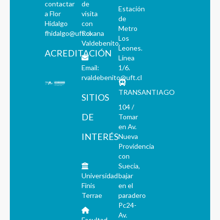
contactar
de
Estación
a Flor
visita
de
Hidalgo
con
Metro
fhidalgo@uft.cl
Roxana
Los
Valdebenito.
Leones.
ACREDITACIÓN
Línea
Email:
1/6.
rvaldebenito@uft.cl
TRANSANTIAGO
SITIOS
104 /
DE
Tomar
en Av.
INTERÉS
Nueva
Providencia
con
Suecia,
Universidad
bajar
Finis
en el
Terrae
paradero
Pc24-
Av.
Facultad