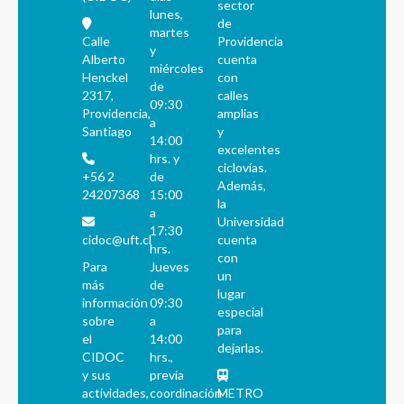
sector
lunes,
de
martes
Calle
Providencia
y
Alberto
cuenta
miércoles
Henckel
con
de
2317,
calles
09:30
Providencia,
amplias
a
Santiago
y
14:00
excelentes
hrs. y
ciclovías.
+56 2
de
Además,
24207368
15:00
la
a
Universidad
17:30
cidoc@uft.cl
cuenta
hrs.
con
Para
Jueves
un
más
de
lugar
información
09:30
especial
sobre
a
para
el
14:00
dejarlas.
CIDOC
hrs.,
y sus
previa
actividades,
coordinación
METRO