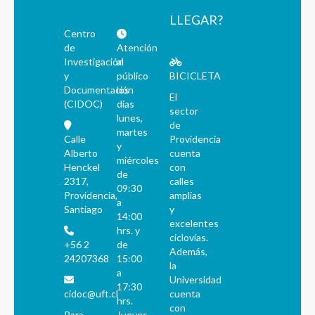
LLEGAR?
Centro
de
Atención
Investigación
al
y
público
BICICLETA
Documentación
los
El
(CIDOC)
días
sector
lunes,
de
martes
Calle
Providencia
y
Alberto
cuenta
miércoles
Henckel
con
de
2317,
calles
09:30
Providencia,
amplias
a
Santiago
y
14:00
excelentes
hrs. y
ciclovías.
+56 2
de
Además,
24207368
15:00
la
a
Universidad
17:30
cidoc@uft.cl
cuenta
hrs.
con
Para
Jueves