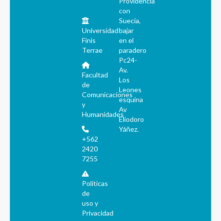
Providencia
con
Suecia,
Universidad
bajar
Finis
en el
Terrae
paradero
Pc24-
Av.
Facultad
Los
de
Leones
Comunicaciones
esquina
y
Av
Humanidades
Eliodoro
Yáñez.
+562
2420
7255
Políticas
de
uso y
Privacidad