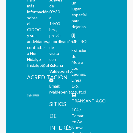
un
más
de
lugar
información
09:30
especial
sobre
a
para
el
14:00
dejarlas.
CIDOC
hrs.,
y sus
previa
actividades,
coordinación
METRO
contactar
de
Estación
a Flor
visita
de
Hidalgo
con
Metro
fhidalgo@uft.cl
Roxana
Los
Valdebenito.
Leones.
ACREDITACIÓN
Línea
Email:
1/6.
rvaldebenito@uft.cl
TRANSANTIAGO
SITIOS
104 /
DE
Tomar
en Av.
INTERÉS
Nueva