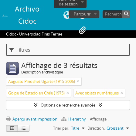
de session
Archivo
Parcourir
Cidoc
Cidoc - Universidad Finis Terrae
Filtres
Affichage de 3 résultats
Description archivistique
Augusto Pinochet Ugarte (1915-2006)
Golpe de Estado en Chile (1973)
Avec objets numériques
Options de recherche avancée
Aperçu avant impression
Hierarchy
Affichage :
Trier par:
Titre
Direction:
Croissant