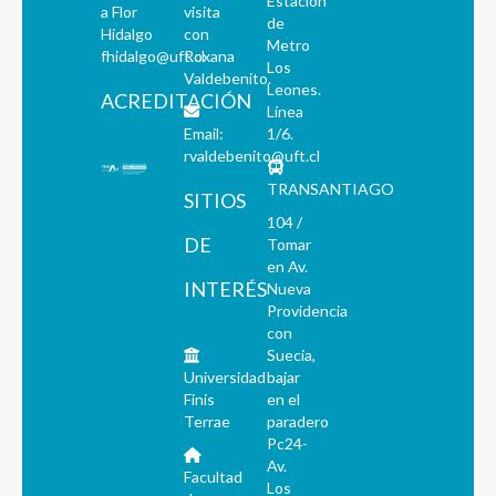
Estación
a Flor
visita
de
Hidalgo
con
Metro
fhidalgo@uft.cl
Roxana
Los
Valdebenito.
Leones.
ACREDITACIÓN
Línea
Email:
1/6.
rvaldebenito@uft.cl
TRANSANTIAGO
SITIOS
104 /
DE
Tomar
en Av.
INTERÉS
Nueva
Providencia
con
Suecia,
Universidad
bajar
Finis
en el
Terrae
paradero
Pc24-
Av.
Facultad
Los