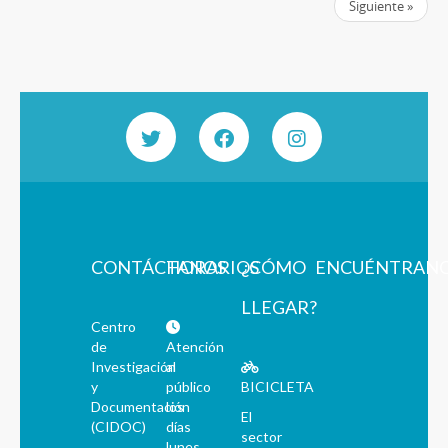
Siguiente »
CONTÁCTANOS
HORARIOS
¿CÓMO
ENCUÉNTRAN
LLEGAR?
Centro
de
Atención
Investigación
al
y
público
BICICLETA
Documentación
los
El
(CIDOC)
días
sector
lunes,