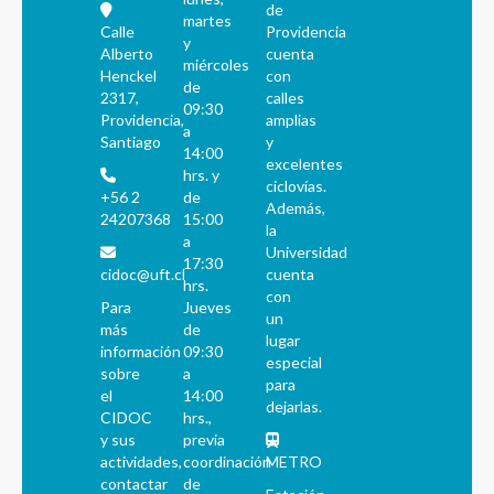
de
martes
Calle
Providencia
y
Alberto
cuenta
miércoles
Henckel
con
de
2317,
calles
09:30
Providencia,
amplias
a
Santiago
y
14:00
excelentes
hrs. y
ciclovías.
+56 2
de
Además,
24207368
15:00
la
a
Universidad
17:30
cidoc@uft.cl
cuenta
hrs.
con
Para
Jueves
un
más
de
lugar
información
09:30
especial
sobre
a
para
el
14:00
dejarlas.
CIDOC
hrs.,
y sus
previa
actividades,
coordinación
METRO
contactar
de