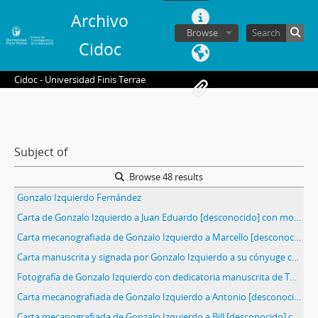
Archivo
Browse
Cidoc
Cidoc - Universidad Finis Terrae
Subject of
Browse 48 results
Gonzalo Izquierdo Fernández
Carta de Gonzalo Izquierdo a Juan Eduardo [desconocido] con motivo de la organización en torno a un Departamento [desconocido] vinculado a un análisis de la situación social, histórica y política en Chile
Carta mecanografiada de Gonzalo Izquierdo a Marcello [desconocido] con motivo de entregar un análisis de la situación social, histórica y política en Chile
Carta manuscrita y signada por Gonzalo Izquierdo a su cónyuge con motivo de entregar noticias relativas a su vida privada
Fotografía de Gonzalo Izquierdo con dedicatoria manuscrita de Teruca Silva Jaraquemada
Carta mecanografiada de Gonzalo Izquierdo a Antonio [desconocido] con motivo de entregar un análisis de la situación social, histórica y política en Chile
Carta mecanografiada de Gonzalo Izquierdo a Bill [desconocido] con motivo de entregar un análisis de la situación social, histórica y política en Chile