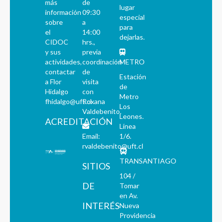
más
de
lugar
información
09:30
especial
sobre
a
para
el
14:00
dejarlas.
CIDOC
hrs.,
y sus
previa
actividades,
coordinación
METRO
contactar
de
Estación
a Flor
visita
de
Hidalgo
con
Metro
fhidalgo@uft.cl
Roxana
Los
Valdebenito.
Leones.
ACREDITACIÓN
Línea
Email:
1/6.
rvaldebenito@uft.cl
TRANSANTIAGO
SITIOS
104 /
DE
Tomar
en Av.
INTERÉS
Nueva
Providencia