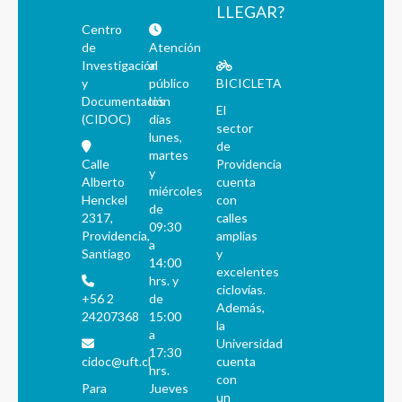
LLEGAR?
Centro
de
Atención
Investigación
al
y
público
BICICLETA
Documentación
los
El
(CIDOC)
días
sector
lunes,
de
martes
Calle
Providencia
y
Alberto
cuenta
miércoles
Henckel
con
de
2317,
calles
09:30
Providencia,
amplias
a
Santiago
y
14:00
excelentes
hrs. y
ciclovías.
+56 2
de
Además,
24207368
15:00
la
a
Universidad
17:30
cidoc@uft.cl
cuenta
hrs.
con
Para
Jueves
un