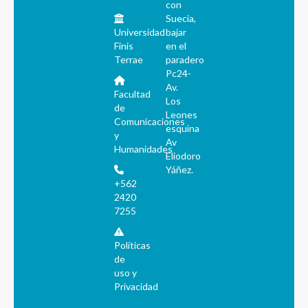
con
Suecia,
Universidad
bajar
Finis
en el
Terrae
paradero
Pc24-
Av.
Facultad
Los
de
Leones
Comunicaciones
esquina
y
Av
Humanidades
Eliodoro
Yáñez.
+562
2420
7255
Políticas
de
uso y
Privacidad