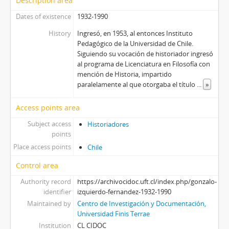
Description area
Dates of existence
1932-1990
History
Ingresó, en 1953, al entonces Instituto
Pedagógico de la Univer­sidad de Chile.
Siguiendo su vocación de historiador ingresó
al programa de Licenciatura en Filosofía con
mención de Historia, impartido
paralelamente al que otorgaba el título
...
»
Access points area
Subject access
Historiadores
points
Place access points
Chile
Control area
Authority record
https://archivocidoc.uft.cl/index.php/gonzalo-
identifier
izquierdo-fernandez-1932-1990
Maintained by
Centro de Investigación y Documentación,
Universidad Finis Terrae
Institution
CL CIDOC