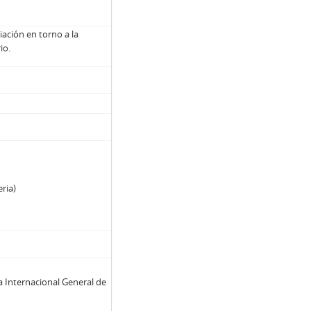
cientes al Instituto Fílmico de la Universidad de Chile
iación en torno a la
is.t de Chile III. Del Archivo de la Universidad e Chile"
io.
hivo UCh"
emáticas, autores, formatos y localización
titulado "Iconografía. Eyzaguirre. Historia de Chile"
a colonia. Fotografías a ser sacadas en el museo histórico"
antiago. Manos a la obra" de Cecilia García Huidobro en El Mercurio
ria)
a Internacional General de