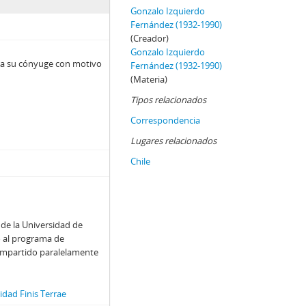
utor desconocido]
Gonzalo Izquierdo
do]
Fernández (1932-1990)
nso de Ercilla perteneciente a la edición de 1776
(Creador)
Gonzalo Izquierdo
ráfico de la Universidad de Chile
 a su cónyuge con motivo
Fernández (1932-1990)
(Materia)
Tipos relacionados
Correspondencia
Lugares relacionados
 portada de la Casa Colorada - Santiago"
Chile
de la Univer­sidad de
ó al programa de
, impartido paralelamente
dad Finis Terrae