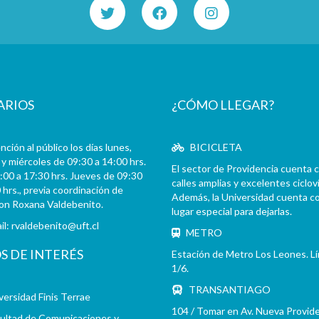
ARIOS
¿CÓMO LLEGAR?
ción al público los días lunes,
BICICLETA
y miércoles de 09:30 a 14:00 hrs.
El sector de Providencia cuenta 
:00 a 17:30 hrs. Jueves de 09:30
calles amplias y excelentes cicloví
 hrs., previa coordinación de
Además, la Universidad cuenta c
con Roxana Valdebenito.
lugar especial para dejarlas.
il:
rvaldebenito@uft.cl
METRO
OS DE INTERÉS
Estación de Metro Los Leones. L
1/6.
TRANSANTIAGO
versidad Finis Terrae
104 / Tomar en Av. Nueva Provid
ultad de Comunicaciones y