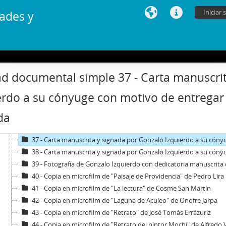
26 - Carta mecanografiada de Gonzalo Izquierdo a Marcello [desconocido] con motivo d
Iniciar 
ades y
27 - Carta mecanografiada de Gonzalo Izquierdo a Arnold [desconocido] con motivo de
28 - Carta mecanografiada de Gonzalo Izquierdo a Vicente Urbistondo con motivo de 
29 - Carta mecanografiada de Gonzalo Izquierdo a su cónyuge con motivo de entregar noticias rela
30 - Carta mecanografiada de Gonzalo Izquierdo a Vicente Urbistondo con motivo de 
31 - Carta mecanografiada con anotaciones manuscritas y signada por Gonzalo Izquierdo a su cónyuge con motivo de entr
d documental simple 37 - Carta manuscri
32 - Carta mecanografiada de Gonzalo Izquierdo a Marcello [desconocido] con motivo d
33 - Cartas mecanografiada con anotaciones manuscritas de Gonzalo Izquierdo a Arnold [desconocido] y Vicente 
erdo a su cónyuge con motivo de entregar n
34 - Carta mecanografiada de Gonzalo Izquierdo a Marcello [desconocido] con motivo d
da
35 - Carta manuscrita y signada por Gonzalo Izquierdo a su cónyuge
36 - Carta manuscrita y signada por Gonzalo Izquierdo a su cónyuge
37 - Carta manuscrita y signada por Gonzalo Izquierdo a su cónyuge
38 - Carta manuscrita y signada por Gonzalo Izquierdo a su cónyuge
39 - Fotografía de Gonzalo Izquierdo con dedicatoria manuscrita
40 - Copia en microfilm de "Paisaje de Providencia" de Pedro Lira
41 - Copia en microfilm de "La lectura" de Cosme San Martín
42 - Copia en microfilm de "Laguna de Aculeo" de Onofre Jarpa
43 - Copia en microfilm de "Retrato" de José Tomás Errázuriz
44 - Copia en microfilm de "Retrato del pintor Mochi" de Alfredo