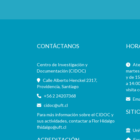
CONTÁCTANOS
HOR
Centro de Investigación y
Aten
Documentación (CIDOC)
martes 
y de 15
Calle Alberto Henckel 2317,
a 14:00
Providencia, Santiago
visita 
+56 2 24207368
Ema
cidoc@uft.cl
SITI
Para más información sobre el CIDOC y
sus actividades, contactar a Flor Hidalgo
fhidalgo@uft.cl
Uni
ACREDITACIÓN
Fac