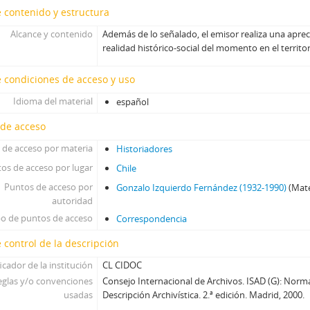
82 - Nómina manuscrita con folios y títulos de fotografías pertene
 contenido y estructura
83 - Documento mecanografiado de índice de láminas
Alcance y contenido
Además de lo señalado, el emisor realiza una aprec
84 - Documento mecanografiado de nómina titulada "Ilustraciones H
realidad histórico-social del momento en el territor
85 - Documento manuscrito titulado "Catálogo ilustraciones. Arc
86 - Documento manuscrito de nómina de obras organizadas por t
 condiciones de acceso y uso
87 - Documento manuscrito con notas y nómina sobre iconografía, 
Idioma del material
español
88 - Documento mecanografiado de listado de titulado "Iconografí
89 - Ilustración de las primeras gobernaciones suramericanas
 de acceso
90 - Recorte de prensa de nota titulada "Restauraciones en el Centro de S
 de acceso por materia
Historiadores
SOJR - Sergio Onofre Jarpa Reyes
os de acceso por lugar
Chile
RKV - Roberto Tomás Kelly Vásquez
Puntos de acceso por
Gonzalo Izquierdo Fernández (1932-1990)
(Mate
RVA - Rafael Valdivieso Ariztía
autoridad
AMP - Alfonso Marquéz de la Plata Yrarrázaval
po de puntos de acceso
Correspondencia
FMA - Fernando Matthei Aubel
 control de la descripción
icador de la institución
CL CIDOC
eglas y/o convenciones
Consejo Internacional de Archivos. ISAD (G): Norm
usadas
Descripción Archivística. 2.ª edición. Madrid, 2000.