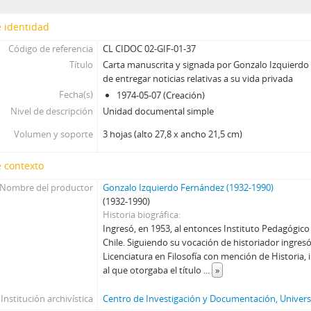
63 - Fotografía de artículo "El proceso contra los anarquistas" [a
64 - Fotografía "Una petición y un peticionario" [autor desconoci
 identidad
65 - Fotografía del grabado de José Joaquín de La Araucana de Alo
Código de referencia
CL CIDOC 02-GIF-01-37
66 - Fotografía de la Casa Colorada perteneciente al Archivo fotog
Título
Carta manuscrita y signada por Gonzalo Izquierdo
67 - Fotografía sin título de aparente ropero barroco
de entregar noticias relativas a su vida privada
68 - Fotografía de aparente puerta de estilo barroco
Fecha(s)
1974-05-07 (Creación)
69 - Fotografía de obra religiosa sin título
Nivel de descripción
Unidad documental simple
70 - Fotografía titulada "Custodiando la Tesorería Fiscal"
Volumen y soporte
3 hojas (alto 27,8 x ancho 21,5 cm)
71 - Fotografía de copa sin título ni autor
72 - Fotografía de la Casa Colorada, titulada "Parte interior de la
 contexto
73 - Fotografía de iglesia de Santo Domingo
74 - Fotografía de obra religiosa sin título
Nombre del productor
Gonzalo Izquierdo Fernández (1932-1990)
(1932-1990)
75 - Fotografía de materas sin título ni autor
Historia biográfica
76 - Fotografía de figura religiosa sin título ni autor
Ingresó, en 1953, al entonces Instituto Pedagógico 
77 - Fotografía de set de tetera y materas sin título ni autor
Chile. Siguiendo su vocación de historiador ingres
78 - Fotografía de obra religiosa sin título ni autor
Licenciatura en Filosofía con mención de Historia
79 - Fotografía de La Moneda sin título ni autor
al que otorgaba el título
...
»
80 - Fotografía de vajilla sin título ni autor
Institución archivística
Centro de Investigación y Documentación, Universi
81 - Fotografía titulada "Manifestantes en la calle Ahumada"