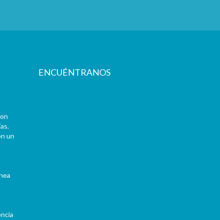
ENCUÉNTRANOS
con
as.
on un
ínea
encia