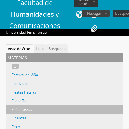
Facultad de
sesión
Humanidades y
Navegar
Comunicaciones
Universidad Finis Terrae
Vista de árbol
Lista
Búsqueda
materias
...
Festival de Viña
Festivales
Fiestas Patrias
Filosofía
Filósofos/as
Finanzas
Fisco