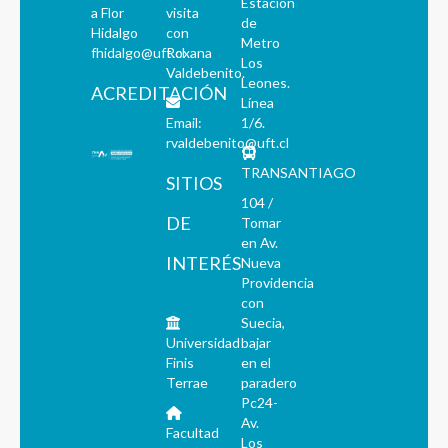
Estación
a Flor
visita
de
Hidalgo
con
Metro
fhidalgo@uft.cl
Roxana
Los
Valdebenito.
Leones.
ACREDITACIÓN
Línea
Email:
1/6.
rvaldebenito@uft.cl
TRANSANTIAGO
SITIOS
104 /
DE
Tomar
en Av.
INTERÉS
Nueva
Providencia
con
Suecia,
Universidad
bajar
Finis
en el
Terrae
paradero
Pc24-
Av.
Facultad
Los