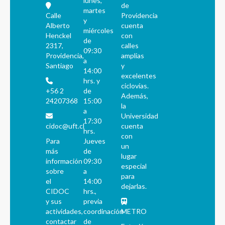
lunes,
de
martes
Calle
Providencia
y
Alberto
cuenta
miércoles
Henckel
con
de
2317,
calles
09:30
Providencia,
amplias
a
Santiago
y
14:00
excelentes
hrs. y
ciclovías.
+56 2
de
Además,
24207368
15:00
la
a
Universidad
17:30
cidoc@uft.cl
cuenta
hrs.
con
Para
Jueves
un
más
de
lugar
información
09:30
especial
sobre
a
para
el
14:00
dejarlas.
CIDOC
hrs.,
y sus
previa
actividades,
coordinación
METRO
contactar
de