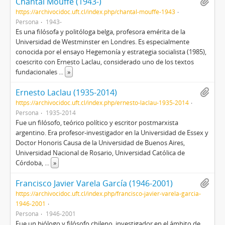
Chantal Mouffe (1943-)
https://archivocidoc.uft.cl/index.php/chantal-mouffe-1943
Persona
1943-
Es una filósofa y politóloga belga, profesora emérita de la
Universidad de Westminster en Londres. Es especialmente
conocida por el ensayo Hegemonía y estrategia socialista (1985),
coescrito con Ernesto Laclau, considerado uno de los textos
fundacionales
...
»
Ernesto Laclau (1935-2014)
https://archivocidoc.uft.cl/index.php/ernesto-laclau-1935-2014
Persona
1935-2014
Fue un filósofo, teórico político y escritor postmarxista
argentino. Era profesor-investigador en la Universidad de Essex y
Doctor Honoris Causa de la Universidad de Buenos Aires,
Universidad Nacional de Rosario, Universidad Católica de
Córdoba,
...
»
Francisco Javier Varela García (1946-2001)
https://archivocidoc.uft.cl/index.php/francisco-javier-varela-garcia-
1946-2001
Persona
1946-2001
Fue un biólogo y filósofo chileno, investigador en el ámbito de