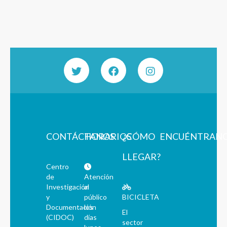
CONTÁCTANOS
HORARIOS
¿CÓMO
ENCUÉNTRAN
LLEGAR?
Centro
de
Atención
Investigación
al
y
público
BICICLETA
Documentación
los
El
(CIDOC)
días
sector