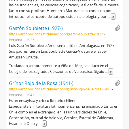
las neurociencias, las ciencias cognitivas y la filosofía de la mente.
Junto con su profesor Humberto Maturana, es conocido por
introducir el concepto de autopoiesis en la biología,​ y por
...
»
Gastón Soublette (1927-)
https://archivocidoc.uft.cl/index.php/gaston-soublette-1927
Persona
1927-
Luis Gastón Soublette Amussen nació en Antofagasta en 1927.
Sus padres fueron Luis Soublette García-Vidaurre e Isabel
Amussen Urrutia.
Trasladado tempranamente a Viña del Mar, se educó en el
Colegio de los Sagrados Corazones de Valparaíso. Siguió
...
»
Grínor Rojo de la Rosa (1941-)
https://archivocidoc.uft.cl/index.php/grinor-rojo-de-la-rosa-1941
Persona
1941-
Es un ensayista y crítico literario chileno.
Especialista en literatura latinoamericana, ha enseñado tanto en
Chile como en el extranjero, en las universidades de Chile,
Concepción, Austral de Valdivia, Católica, Estatal de California,
Estatal de Ohio y
...
»