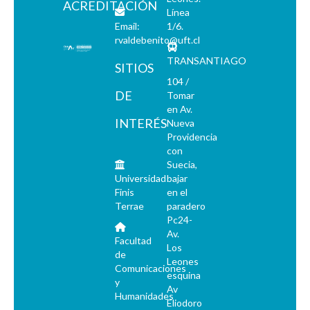
ACREDITACIÓN
Línea
Email:
1/6.
rvaldebenito@uft.cl
TRANSANTIAGO
SITIOS
104 /
DE
Tomar
en Av.
INTERÉS
Nueva
Providencia
con
Suecia,
Universidad
bajar
Finis
en el
Terrae
paradero
Pc24-
Av.
Facultad
Los
de
Leones
Comunicaciones
esquina
y
Av
Humanidades
Eliodoro