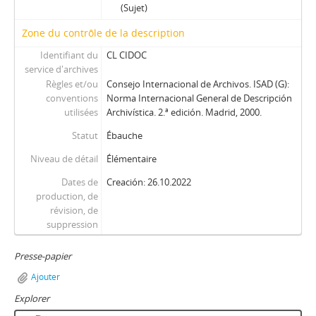
(Sujet)
Zone du contrôle de la description
Identifiant du
CL CIDOC
service d'archives
Règles et/ou
Consejo Internacional de Archivos. ISAD (G):
conventions
Norma Internacional General de Descripción
utilisées
Archivística. 2.ª edición. Madrid, 2000.
Statut
Ébauche
Niveau de détail
Élémentaire
Dates de
Creación: 26.10.2022
production, de
révision, de
suppression
Presse-papier
Ajouter
Explorer