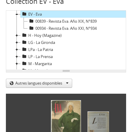
Collection EV - Eva
E - Ercilla
ER - El Rebelde del MIR
EV - Eva
00839 - Revista Eva. Año XIX, N°839
00934 - Revista Eva. Año XXI, N°934
H - Hoy (Magazine)
LG - La Gironda
LPa - La Patria
LP - La Prensa
M - Margarita
M - Mayoría
MJ - Mensaje
Autres langues disponibles
NCh - Nosotros Los Chilenos
OFNPL - Órgano Oficial del Frente Nacionalista Patria y Libertad
P - Paloma
Pag - Páginas: Para una acción solidaria
PEC - Política. Economía. Cultura.
PP - Pluma y Pincel
PM - Pacífico Magazine