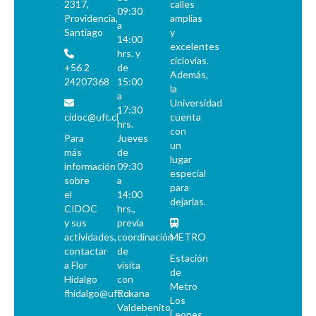
2317,
calles
09:30
Providencia,
amplias
a
Santiago
y
14:00
excelentes
hrs. y
ciclovías.
+56 2
de
Además,
24207368
15:00
la
a
Universidad
17:30
cidoc@uft.cl
cuenta
hrs.
con
Para
Jueves
un
más
de
lugar
información
09:30
especial
sobre
a
para
el
14:00
dejarlas.
CIDOC
hrs.,
y sus
previa
actividades,
coordinación
METRO
contactar
de
Estación
a Flor
visita
de
Hidalgo
con
Metro
fhidalgo@uft.cl
Roxana
Los
Valdebenito.
Leones.