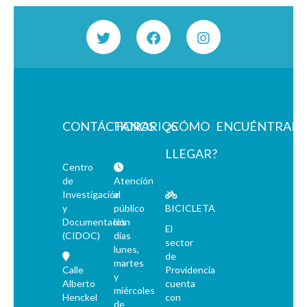
CONTÁCTANOS
HORARIOS
¿CÓMO
ENCUÉNTRAN
LLEGAR?
Centro
de
Atención
Investigación
al
y
público
BICICLETA
Documentación
los
El
(CIDOC)
días
sector
lunes,
de
martes
Calle
Providencia
y
Alberto
cuenta
miércoles
Henckel
con
de