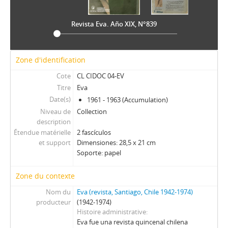
QP - Qué Pasa
QR - La Quinta Rueda
Revista Eva. Año XIX, N°839
REC - Revista el Compañero
S - Solidaridad
TS - Tribuna Sindical
Zone d'identification
UL - Unidad y Lucha: Órgano del Comité Central del Partido Socialista
Cote
CL CIDOC 04-EV
V - Vea
Titre
Eva
VC - Vía Chilena
Date(s)
1961 - 1963 (Accumulation)
ZZ - Zig-Zag
Niveau de
Collection
description
Étendue matérielle
2 fascículos
et support
Dimensiones: 28,5 x 21 cm
Soporte: papel
Zone du contexte
Nom du
Eva (revista, Santiago, Chile 1942-1974)
producteur
(1942-1974)
Histoire administrative
Eva fue una revista quincenal chilena