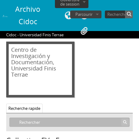
de session
Archivo
Parcourir
Cidoc
Cidoc - Universidad Finis Terrae
Centro de
Investigación y
04 - Hemeroteca
Documentación,
AB - Andrés Bello: Revista de Literatura y Arte
Universidad Finis
AN - Algo Nuevo
Terrae
CRI - China Revista Ilustrada
CV - Chile vencerá: Órgano Oficial de la Juventud Socialista de Chile
C - Contrapunto. Periodismo universitario
CEP - Cuadernos de Educación Popular
Recherche rapide
CU - Cuncuna
D - Desfile
DyT - Diálogo y Transición
Di - Dinacos