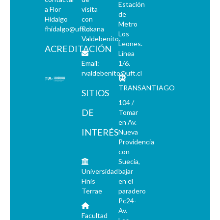
Estación
a Flor
visita
de
Hidalgo
con
Metro
fhidalgo@uft.cl
Roxana
Los
Valdebenito.
Leones.
ACREDITACIÓN
Línea
Email:
1/6.
rvaldebenito@uft.cl
TRANSANTIAGO
SITIOS
104 /
DE
Tomar
en Av.
INTERÉS
Nueva
Providencia
con
Suecia,
Universidad
bajar
Finis
en el
Terrae
paradero
Pc24-
Av.
Facultad