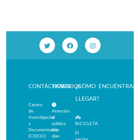
CONTÁCTANOS
HORARIOS
¿CÓMO
ENCUÉNTRAN
LLEGAR?
Centro
de
Atención
Investigación
al
y
público
BICICLETA
Documentación
los
El
(CIDOC)
días
sector