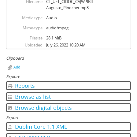
Filename
CL_UFT_CIDOC_CAJW-9BII-
Augusto_Pinochet.mp3
Media type
Audio
Mime-type
audio/mpeg
Filesize
28.1 MiB
Uploaded
July 26, 2022 10:20 AM
Clipboard
Add
Explore
Reports
Browse as list
Browse digital objects
Export
Dublin Core 1.1 XML