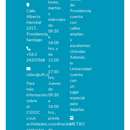
lunes,
de
martes
Calle
Providencia
y
Alberto
cuenta
miércoles
Henckel
con
de
2317,
calles
09:30
Providencia,
amplias
a
Santiago
y
14:00
excelentes
hrs. y
ciclovías.
+56 2
de
Además,
24207368
15:00
la
a
Universidad
17:30
cidoc@uft.cl
cuenta
hrs.
con
Para
Jueves
un
más
de
lugar
información
09:30
especial
sobre
a
para
el
14:00
dejarlas.
CIDOC
hrs.,
y sus
previa
actividades,
coordinación
METRO
contactar
de