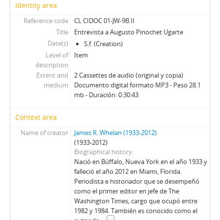
Identity area
Reference code
CL CIDOC 01-JW-9B II
Title
Entrevista a Augusto Pinochet Ugarte
Date(s)
S.f. (Creation)
Level of
Item
description
Extent and
2 Cassettes de audio (original y copia)
medium
Documento digital formato MP3 - Peso 28.1
mb - Duración: 0:30:43
Context area
Name of creator
James R. Whelan (1933-2012)
(1933-2012)
Biographical history
Nació en Búffalo, Nueva York en el año 1933 y
falleció el año 2012 en Miami, Florida.
Periodista e historiador que se desempeñó
como el primer editor en jefe de The
Washington Times, cargo que ocupó entre
1982 y 1984. También es conocido como el