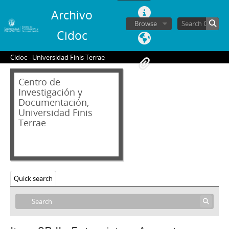
Archivo
Browse
Cidoc
01 - Archivo audiovisual
Cidoc - Universidad Finis Terrae
VT - Videos Testimoniales
CH - Cita con la Historia
Centro de
JW - Entrevistas realizadas por James R. Whelan
Investigación y
1 - Entrevista a Lucía Hiriart Rodríguez
Documentación,
2A - Entrevista a Jorge Ballerino Standford
Universidad Finis
2B - Entrevista a Roberto Kelly Vásquez
Terrae
3A - Entrevista a Raúl Montero Cornejo
3B - Entrevista a Raúl Montero Cornejo
4A - Entrevista a Augusto Pinochet Ugarte
5A - Entrevista a Lucía Hiriart Rodríguez y Lucía Pinochet Hiriart
Quick search
5B - Entrevista a Lucía Hiriart Rodríguez
6A - Entrevista a Lucia Hiriart Rodríguez
6B - Entrevista a Augusto Pinochet Ugarte
7A - Entrevista a Sergio Rillón Romani