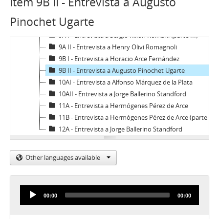
Item 9B II - Entrevista a Augusto
7B - Entrevista a Arturo Marín
8A - Entrevista a Sergio Rillón Romani (parte II)
Pinochet Ugarte
8B - Entrevista a Augusto Pinochet Ugarte
9A I - Entrevista a Sergio Rillón Romani (parte III)
9A II - Entrevista a Henry Olivi Romagnoli
9B I - Entrevista a Horacio Arce Fernández
9B II - Entrevista a Augusto Pinochet Ugarte
10AI - Entrevista a Alfonso Márquez de la Plata
10AII - Entrevista a Jorge Ballerino Standford
11A - Entrevista a Hermógenes Pérez de Arce
11B - Entrevista a Hermógenes Pérez de Arce (parte II)
12A - Entrevista a Jorge Ballerino Standford
Other languages available
Audio
00:00
00:00
Player