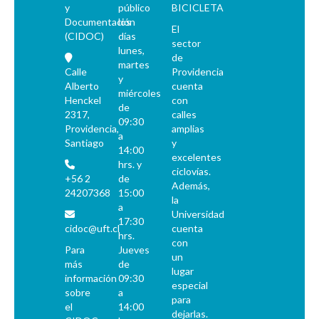
y
público
BICICLETA
Documentación
los
El
(CIDOC)
días
sector
lunes,
de
martes
Calle
Providencia
y
Alberto
cuenta
miércoles
Henckel
con
de
2317,
calles
09:30
Providencia,
amplias
a
Santiago
y
14:00
excelentes
hrs. y
ciclovías.
+56 2
de
Además,
24207368
15:00
la
a
Universidad
17:30
cidoc@uft.cl
cuenta
hrs.
con
Para
Jueves
un
más
de
lugar
información
09:30
especial
sobre
a
para
el
14:00
dejarlas.