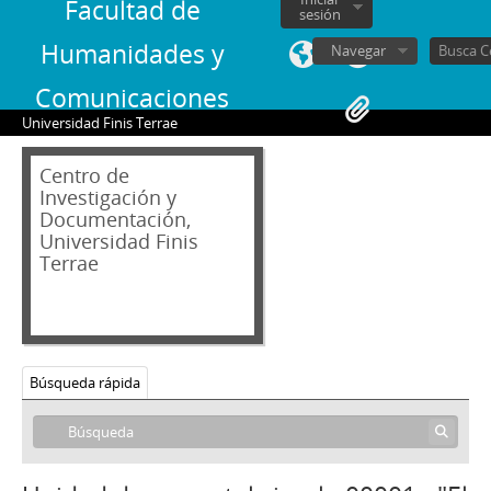
Facultad de
sesión
Humanidades y
Navegar
Comunicaciones
Universidad Finis Terrae
Centro de
Investigación y
Documentación,
Universidad Finis
Terrae
02 - Archivos personales
Búsqueda rápida
JAR - Jorge Alessandri Rodríguez
FBS - Francisco Bulnes Sanfuentes
SCS - Sergio Covarrubias Sanhueza
JFFL - Juan Francisco Fresno Larraín