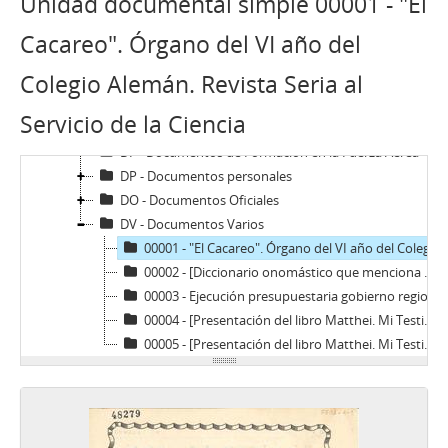
Unidad documental simple 00001 - "El
GIF - Gonzalo Izquierdo Fernández
SOJR - Sergio Onofre Jarpa Reyes
Cacareo". Órgano del VI año del
RKV - Roberto Tomás Kelly Vásquez
Colegio Alemán. Revista Seria al
RVA - Rafael Valdivieso Ariztía
AMP - Alfonso Marquéz de la Plata Yrarrázaval
Servicio de la Ciencia
FMA - Fernando Matthei Aubel
DF - Documentos de Formación en la Fuerza Aérea
DP - Documentos personales
DO - Documentos Oficiales
DV - Documentos Varios
00001 - "El Cacareo". Órgano del VI año del Colegio Alemán. Revista Seria al Servicio de la Ciencia
00002 - [Diccionario onomástico que menciona a Fernando Matthei]
00003 - Ejecución presupuestaria gobierno regionales 1994-1997
00004 - [Presentación del libro Matthei. Mi Testimonio]
00005 - [Presentación del libro Matthei. Mi Testimonio]