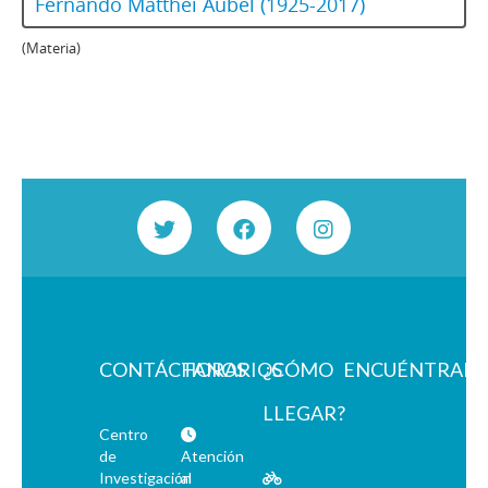
Fernando Matthei Aubel (1925-2017)
(Materia)
CONTÁCTANOS
HORARIOS
¿CÓMO
ENCUÉNTRAN
LLEGAR?
Centro
de
Atención
Investigación
al