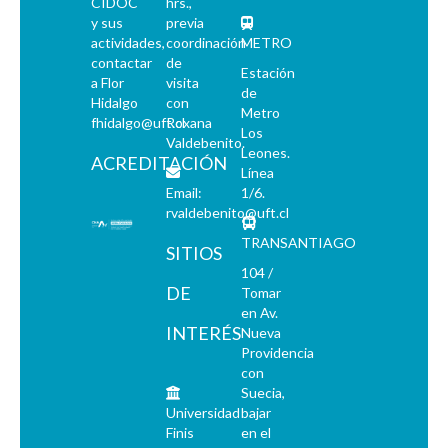
CIDOC
hrs.,
y sus
previa
actividades,
coordinación
METRO
contactar
de
Estación
a Flor
visita
de
Hidalgo
con
Metro
fhidalgo@uft.cl
Roxana
Los
Valdebenito.
Leones.
ACREDITACIÓN
Línea
Email:
1/6.
rvaldebenito@uft.cl
TRANSANTIAGO
SITIOS
104 /
DE
Tomar
en Av.
INTERÉS
Nueva
Providencia
con
Suecia,
Universidad
bajar
Finis
en el