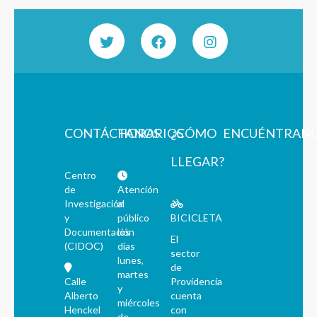
CONTÁCTANOS
HORARIOS
¿CÓMO
ENCUÉNTRAN
LLEGAR?
Centro
de
Atención
Investigación
al
y
público
BICICLETA
Documentación
los
El
(CIDOC)
días
sector
lunes,
de
martes
Calle
Providencia
y
Alberto
cuenta
miércoles
Henckel
con
de