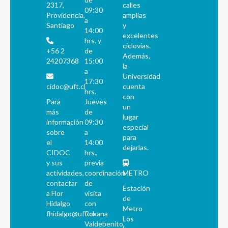
2317,
calles
09:30
Providencia,
amplias
a
Santiago
y
14:00
excelentes
hrs. y
ciclovías.
+56 2
de
Además,
24207368
15:00
la
a
Universidad
17:30
cidoc@uft.cl
cuenta
hrs.
con
Para
Jueves
un
más
de
lugar
información
09:30
especial
sobre
a
para
el
14:00
dejarlas.
CIDOC
hrs.,
y sus
previa
actividades,
coordinación
METRO
contactar
de
Estación
a Flor
visita
de
Hidalgo
con
Metro
fhidalgo@uft.cl
Roxana
Los
Valdebenito.