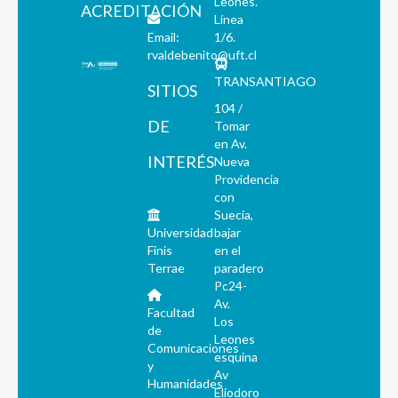
Leones.
ACREDITACIÓN
Línea
Email:
1/6.
rvaldebenito@uft.cl
TRANSANTIAGO
SITIOS
104 /
DE
Tomar
en Av.
INTERÉS
Nueva
Providencia
con
Suecia,
Universidad
bajar
Finis
en el
Terrae
paradero
Pc24-
Av.
Facultad
Los
de
Leones
Comunicaciones
esquina
y
Av
Humanidades
Eliodoro