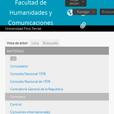
Facultad de
sesión
Humanidades y
Navegar
Comunicaciones
Universidad Finis Terrae
Vista de árbol
Lista
Búsqueda
materias
...
Consulados
Consulta Nacional 1978
Consulta Nacional de 1978
Contraloría General de la República
Contratos
Control
Convenios internacionales