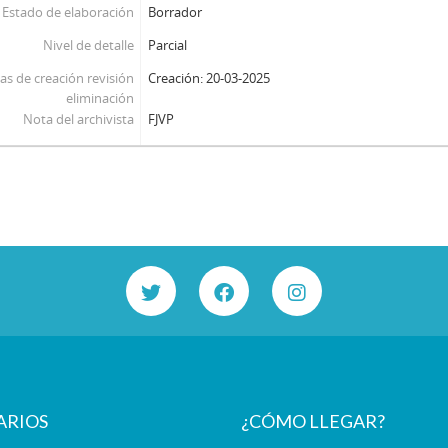
Estado de elaboración
Borrador
Nivel de detalle
Parcial
as de creación revisión
Creación: 20-03-2025
eliminación
Nota del archivista
FJVP
ARIOS
¿CÓMO LLEGAR?