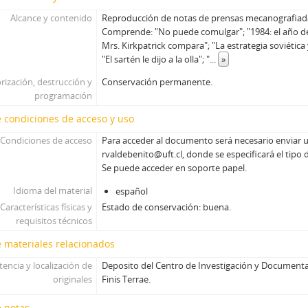
Alcance y contenido
Reproducción de notas de prensas mecanografiada
Comprende: "No puede comulgar"; "1984: el año del
Mrs. Kirkpatrick compara"; "La estrategia soviética 
"El sartén le dijo a la olla"; "
...
»
rización, destrucción y
Conservación permanente.
programación
 condiciones de acceso y uso
Condiciones de acceso
Para acceder al documento será necesario enviar u
rvaldebenito@uft.cl, donde se especificará el tipo 
Se puede acceder en soporte papel.
Idioma del material
español
Características físicas y
Estado de conservación: buena.
requisitos técnicos
 materiales relacionados
tencia y localización de
Deposito del Centro de Investigación y Documenta
originales
Finis Terrae.
e notas