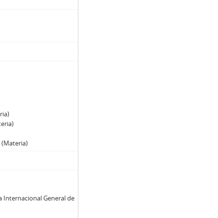
ria)
eria)
)
(Materia)
a Internacional General de