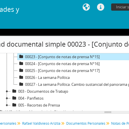
00015 - [Conjunto de notas de prensa N°7]
Iniciar 
ades y
00016 - [Conjunto de notas de prensa N°8]
00017 - [Conjunto de notas de prensa N°9]
00018 - [Conjunto de notas de prensa N°10]
00019 - [Conjunto de notas de prensa N°11]
00020 - [Conjunto de notas de prensa N°12]
d documental simple 00023 - [Conjunto d
00021 - [Conjunto de notas de prensa N°13]
00022 - [Conjunto de notas de prensa N°14]
00023 - [Conjunto de notas de prensa N°15]
00024 - [Conjunto de notas de prensa N°16]
00025 - [Conjunto de notas de prensa N°17]
00026 - La semana Política
00027 - La semana Política: Cambio sustancial del panorama p
003 - Documentos de Trabajo
004 - Panfletos
005 - Recortes de Prensa
AMP - Alfonso Marquéz de la Plata Yrarrázaval
FMA - Fernando Matthei Aubel
personales
Rafael Valdivieso Ariztía
Documentos Personales
Notas de P