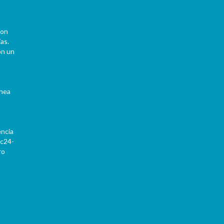
con
as.
on un
ínea
encia
Pc24-
ro