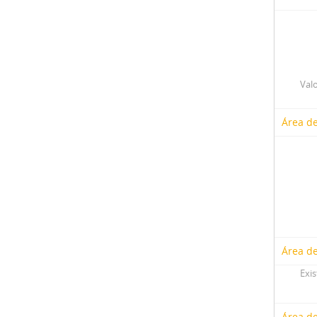
Valo
Área de
Área de
Exis
Área d