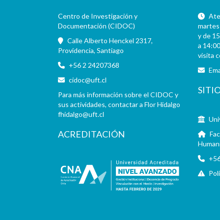
Centro de Investigación y
Aten
Documentación (CIDOC)
martes 
y de 15
Calle Alberto Henckel 2317,
a 14:00
Providencia, Santiago
visita 
+56 2 24207368
Ema
cidoc@uft.cl
SITI
Para más información sobre el CIDOC y
sus actividades, contactar a Flor Hidalgo
fhidalgo@uft.cl
Uni
ACREDITACIÓN
Fac
Human
+56
Pol