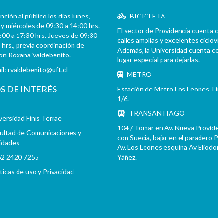
ción al público los días lunes,
BICICLETA
y miércoles de 09:30 a 14:00 hrs.
El sector de Providencia cuenta 
:00 a 17:30 hrs. Jueves de 09:30
calles amplias y excelentes cicloví
 hrs., previa coordinación de
Además, la Universidad cuenta c
con Roxana Valdebenito.
lugar especial para dejarlas.
il:
rvaldebenito@uft.cl
METRO
OS DE INTERÉS
Estación de Metro Los Leones. L
1/6.
TRANSANTIAGO
versidad Finis Terrae
104 / Tomar en Av. Nueva Provid
ultad de Comunicaciones y
con Suecia, bajar en el paradero 
idades
Av. Los Leones esquina Av Eliodo
2 2420 7255
Yáñez.
íticas de uso y Privacidad