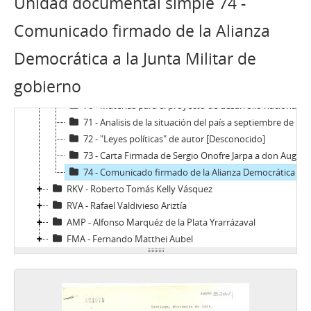
Unidad documental simple 74 -
64 - Comunicado de prensa firmado por parte de Senadores de comité de la Democracia Cristiana
65 - Carta de invitación firmada de Evelyn Matthei a Sergio Onofre Jarpa con programa de proyecto nacional
Comunicado firmado de la Alianza
66 - Carta firmada de Patricio Yañez Orellana a Sergio Onofre Jarpa con reporte de prensa adjunto
Democrática a la Junta Militar de
67 - Carta firmada de Carlos Reymond y Andrés Allamand a Jorge Arrate
68 - Publicación de ChileFuturo [Desconocido] a los chilenos
gobierno
69 - Leyes constitucionales y elección presidencial
70 - Materias para el proyecto de desarrollo nacional que será propuesto al país por nuestro partido
71 - Analisis de la situación del país a septiembre de 1989 y plan de acción política
72 - "Leyes políticas" de autor [Desconocido]
73 - Carta Firmada de Sergio Onofre Jarpa a don Augusto Pinochet Ugarte
74 - Comunicado firmado de la Alianza Democrática a la Junta Militar de gobierno
RKV - Roberto Tomás Kelly Vásquez
RVA - Rafael Valdivieso Ariztía
AMP - Alfonso Marquéz de la Plata Yrarrázaval
FMA - Fernando Matthei Aubel