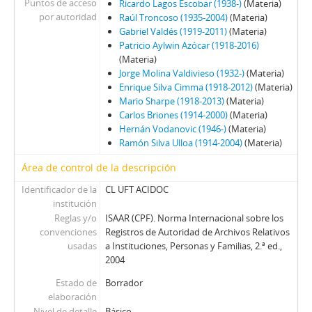
Puntos de acceso
Ricardo Lagos Escobar (1938-)
(Materia)
por autoridad
Raúl Troncoso (1935-2004)
(Materia)
Gabriel Valdés (1919-2011)
(Materia)
Patricio Aylwin Azócar (1918-2016)
(Materia)
Jorge Molina Valdivieso (1932-)
(Materia)
Enrique Silva Cimma (1918-2012)
(Materia)
Mario Sharpe (1918-2013)
(Materia)
Carlos Briones (1914-2000)
(Materia)
Hernán Vodanovic (1946-)
(Materia)
Ramón Silva Ulloa (1914-2004)
(Materia)
Área de control de la descripción
Identificador de la
CL UFT ACIDOC
institución
Reglas y/o
ISAAR (CPF). Norma Internacional sobre los
convenciones
Registros de Autoridad de Archivos Relativos
usadas
a Instituciones, Personas y Familias, 2.ª ed.,
2004
Estado de
Borrador
elaboración
Nivel de detalle
Básico