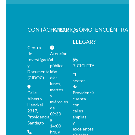
CONTÁCTANOS
HORARIOS
¿CÓMO
ENCUÉNTRAN
LLEGAR?
Centro
de
Atención
Investigación
al
y
público
BICICLETA
Documentación
los
El
(CIDOC)
días
sector
lunes,
de
martes
Calle
Providencia
y
Alberto
cuenta
miércoles
Henckel
con
de
2317,
calles
09:30
Providencia,
amplias
a
Santiago
y
14:00
excelentes
hrs. y
ciclovías.