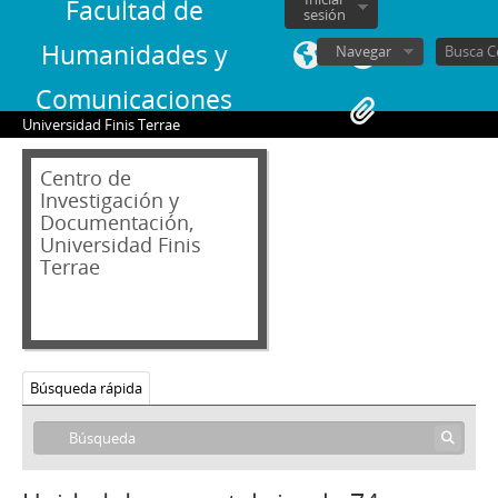
45 - Transcripción de la Intervención del Embajador de Chile en las Naciones Unidas Almirante Ismael Huerta
Facultad de
sesión
46 - Lista de candidatos a senadores apoyados por Chile Futuro con autor [desconocido]
Humanidades y
Navegar
47 - Informe "La destrucción de la democracia en Chile" con autor [desconocido]
48 - Informe sobre la Reforma Constitucional
Comunicaciones
49 - Fundamentos de Acción Nacional
Universidad Finis Terrae
50 - Transcripción de una intervención senatorial de Sergio Onofre Jarpa
51 - Programa de institucionalización socio-económica
Centro de
52 - Carta firmada de Julio Canessa Robert a Sergio Onofre Jarpa con una transcripción de una discusión senatorial sobre la carta del Senador Pinochet al Presidente del Senado [Andrés Zaldívar]
Investigación y
53 - Carta de Sergio Onofre Jarpa al Directo del Mercurio
Documentación,
54 - Carta de Brun Siebert a Sr Director [desconocido] con documento anexo sobre Hospitales y otros centros de atención
Universidad Finis
Terrae
55 - Declaración pública de la Fundación Chile Futuro
56 - Carta de Sergio Onofre Jarpa al Presidente de Chile Augusto Pinochet con copia transcrita a mano
57 - Carta firmada de Alberto Espina a Sergio Onofre Jarpa
58 - Transcripción de discusión senatorial de Sergio Onofre Jarpa
59 - Comunicado de Renovación Nacional "Rectifiquemos el Error"
Búsqueda rápida
60 - Comunicado escrito "El valor de la estabilidad"
61 - Maqueta escrita de proyecto de ley
62 - Carta firmada de Rodolfo Stange a Sergio Onofre Jarpa
63 - Escrito formal firmado por la Comisión y Directiva de Renovación Nacional