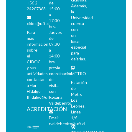
+56 2
de
Además,
24207368
15:00
la
a
Universidad
17:30
cidoc@uft.cl
cuenta
hrs.
con
Para
Jueves
un
más
de
lugar
información
09:30
especial
sobre
a
para
el
14:00
dejarlas.
CIDOC
hrs.,
y sus
previa
actividades,
coordinación
METRO
contactar
de
Estación
a Flor
visita
de
Hidalgo
con
Metro
fhidalgo@uft.cl
Roxana
Los
Valdebenito.
Leones.
ACREDITACIÓN
Línea
Email:
1/6.
rvaldebenito@uft.cl