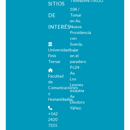
TRANSANTIAGO
SITIOS
104 /
DE
Tomar
en Av.
INTERÉS
Nueva
Providencia
con
Suecia,
Universidad
bajar
Finis
en el
Terrae
paradero
Pc24-
Av.
Facultad
Los
de
Leones
Comunicaciones
esquina
y
Av
Humanidades
Eliodoro
Yáñez.
+562
2420
7255