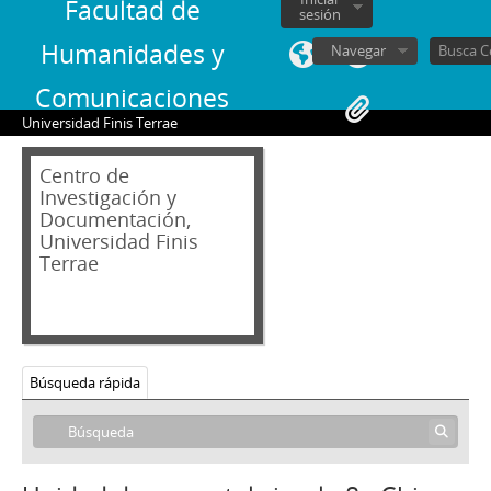
Facultad de
sesión
Humanidades y
Navegar
Comunicaciones
Universidad Finis Terrae
Centro de
Investigación y
Documentación,
Universidad Finis
Terrae
04 - Hemeroteca
AB - Andrés Bello: Revista de Literatura y Arte
Búsqueda rápida
AN - Algo Nuevo
CRI - China Revista Ilustrada
1 - China Revista Ilustrada, núm./mes 10, año 1966
2 - China Revista Ilustrada, núm./mes 2, año 1969