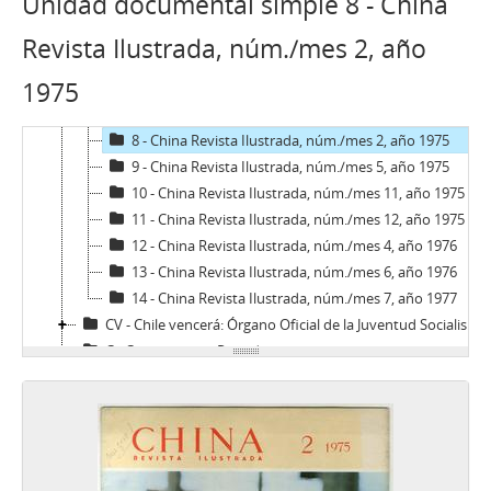
Unidad documental simple 8 - China
3 - China Revista Ilustrada, núm./mes 6, año 1970
4 - China Revista Ilustrada, núm./mes 8, año 1970
Revista Ilustrada, núm./mes 2, año
5 - China Revista Ilustrada, núm./mes 9, 1970
1975
6 - China Revista Ilustrada, edición especial dedicado al 50° aniversario de la fundación del Partido Comunista de China, núm./mes 10, año 1971
7 - China Revista Ilustrada, núm./mes 11, año 1974
8 - China Revista Ilustrada, núm./mes 2, año 1975
9 - China Revista Ilustrada, núm./mes 5, año 1975
10 - China Revista Ilustrada, núm./mes 11, año 1975
11 - China Revista Ilustrada, núm./mes 12, año 1975
12 - China Revista Ilustrada, núm./mes 4, año 1976
13 - China Revista Ilustrada, núm./mes 6, año 1976
14 - China Revista Ilustrada, núm./mes 7, año 1977
CV - Chile vencerá: Órgano Oficial de la Juventud Socialista de Chile
C - Contrapunto. Periodismo universitario
CEP - Cuadernos de Educación Popular
CU - Cuncuna
D - Desfile
DyT - Diálogo y Transición
Di - Dinacos