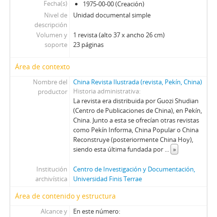
QR - La Quinta Rueda
Fecha(s)
1975-00-00 (Creación)
REC - Revista el Compañero
Nivel de
Unidad documental simple
S - Solidaridad
descripción
Volumen y
TS - Tribuna Sindical
1 revista (alto 37 x ancho 26 cm)
soporte
23 páginas
UL - Unidad y Lucha: Órgano del Comité Central del Partido Socialista
V - Vea
Área de contexto
VC - Vía Chilena
ZZ - Zig-Zag
Nombre del
China Revista Ilustrada (revista, Pekín, China)
Historia administrativa
productor
La revista era distribuida por Guozi Shudian
(Centro de Publicaciones de China), en Pekín,
China. Junto a esta se ofrecían otras revistas
como Pekín Informa, China Popular o China
Reconstruye (posteriormente China Hoy),
siendo esta última fundada por
...
»
Institución
Centro de Investigación y Documentación,
archivística
Universidad Finis Terrae
Área de contenido y estructura
Alcance y
En este número: