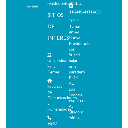
rvaldebenito@uft.cl
TRANSANTIAGO
SITIOS
104 /
DE
Tomar
en Av.
INTERÉS
Nueva
Providencia
con
Suecia,
Universidad
bajar
Finis
en el
Terrae
paradero
Pc24-
Av.
Facultad
Los
de
Leones
Comunicaciones
esquina
y
Av
Humanidades
Eliodoro
Yáñez.
+562