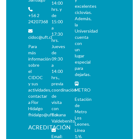
14:00
excelentes
hrs. y
ciclovías.
+56 2
de
Además,
24207368
15:00
la
a
Universidad
17:30
cidoc@uft.cl
cuenta
hrs.
con
Para
Jueves
un
más
de
lugar
información
09:30
especial
sobre
a
para
el
14:00
dejarlas.
CIDOC
hrs.,
y sus
previa
actividades,
coordinación
METRO
contactar
de
Estación
a Flor
visita
de
Hidalgo
con
Metro
fhidalgo@uft.cl
Roxana
Los
Valdebenito.
Leones.
ACREDITACIÓN
Línea
Email:
1/6.