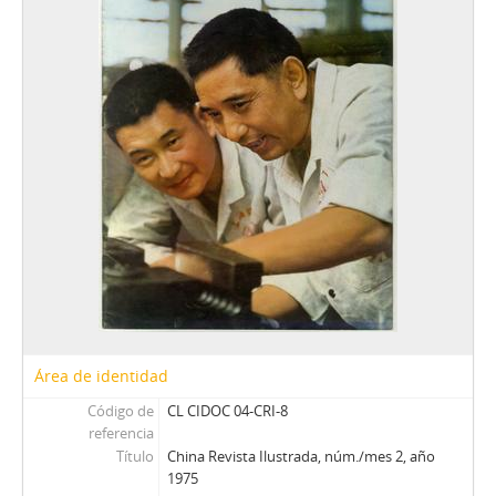
E - Ercilla
ER - El Rebelde del MIR
EV - Eva
H - Hoy (Magazine)
LG - La Gironda
LPa - La Patria
LP - La Prensa
M - Margarita
M - Mayoría
MJ - Mensaje
NCh - Nosotros Los Chilenos
OFNPL - Órgano Oficial del Frente Nacionalista Patria y Libertad
P - Paloma
Pag - Páginas: Para una acción solidaria
Área de identidad
PEC - Política. Economía. Cultura.
Código de
CL CIDOC 04-CRI-8
PP - Pluma y Pincel
referencia
PM - Pacífico Magazine
Título
China Revista Ilustrada, núm./mes 2, año
QP - Qué Pasa
1975