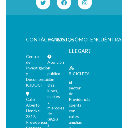
CONTÁCTANOS
HORARIOS
¿CÓMO
ENCUÉNTRAN
LLEGAR?
Centro
de
Atención
Investigación
al
y
público
BICICLETA
Documentación
los
El
(CIDOC)
días
sector
lunes,
de
martes
Calle
Providencia
y
Alberto
cuenta
miércoles
Henckel
con
de
2317,
calles
09:30
Providencia,
amplias
a
Santiago
y