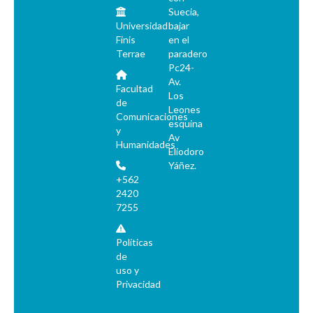
Suecia,
Universidad
bajar
Finis
en el
Terrae
paradero
Pc24-
Av.
Facultad
Los
de
Leones
Comunicaciones
esquina
y
Av
Humanidades
Eliodoro
Yáñez.
+562
2420
7255
Políticas
de
uso y
Privacidad