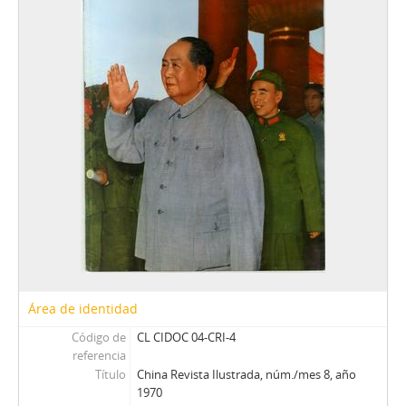
CU - Cuncuna
D - Desfile
DyT - Diálogo y Transición
Di - Dinacos
E - Ercilla
ER - El Rebelde del MIR
EV - Eva
H - Hoy (Magazine)
LG - La Gironda
LPa - La Patria
LP - La Prensa
M - Margarita
M - Mayoría
MJ - Mensaje
Área de identidad
NCh - Nosotros Los Chilenos
Código de
CL CIDOC 04-CRI-4
OFNPL - Órgano Oficial del Frente Nacionalista Patria y Libertad
referencia
P - Paloma
Título
China Revista Ilustrada, núm./mes 8, año
Pag - Páginas: Para una acción solidaria
1970