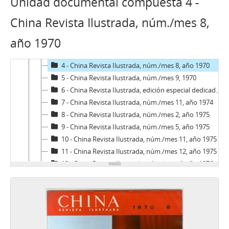
Unidad documental compuesta 4 -
AN - Algo Nuevo
CRI - China Revista Ilustrada
China Revista Ilustrada, núm./mes 8,
1 - China Revista Ilustrada, núm./mes 10, año 1966
año 1970
2 - China Revista Ilustrada, núm./mes 2, año 1969
3 - China Revista Ilustrada, núm./mes 6, año 1970
4 - China Revista Ilustrada, núm./mes 8, año 1970
5 - China Revista Ilustrada, núm./mes 9, 1970
6 - China Revista Ilustrada, edición especial dedicado al 50° aniversario de la fundación del Partido Comunista de China, núm./mes 10, año 1971
7 - China Revista Ilustrada, núm./mes 11, año 1974
8 - China Revista Ilustrada, núm./mes 2, año 1975
9 - China Revista Ilustrada, núm./mes 5, año 1975
10 - China Revista Ilustrada, núm./mes 11, año 1975
11 - China Revista Ilustrada, núm./mes 12, año 1975
12 - China Revista Ilustrada, núm./mes 4, año 1976
13 - China Revista Ilustrada, núm./mes 6, año 1976
14 - China Revista Ilustrada, núm./mes 7, año 1977
CV - Chile vencerá: Órgano Oficial de la Juventud Socialista de Chile
C - Contrapunto. Periodismo universitario
CEP - Cuadernos de Educación Popular