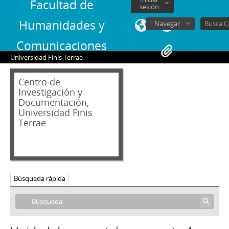
Facultad de
sesión
Humanidades y
Navegar
Comunicaciones
Universidad Finis Terrae
Centro de
Investigación y
Documentación,
Universidad Finis
Terrae
Búsqueda rápida
04 - Hemeroteca
AB - Andrés Bello: Revista de Literatura y Arte