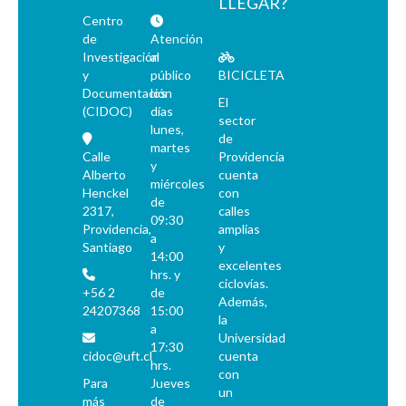
LLEGAR?
Centro
de
Atención
Investigación
al
y
público
BICICLETA
Documentación
los
El
(CIDOC)
días
sector
lunes,
de
martes
Calle
Providencia
y
Alberto
cuenta
miércoles
Henckel
con
de
2317,
calles
09:30
Providencia,
amplias
a
Santiago
y
14:00
excelentes
hrs. y
ciclovías.
+56 2
de
Además,
24207368
15:00
la
a
Universidad
17:30
cidoc@uft.cl
cuenta
hrs.
con
Para
Jueves
un
más
de