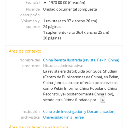
PEC - Política. Economía. Cultura.
Fecha(s)
1970-00-00 (Creación)
PP - Pluma y Pincel
Nivel de
Unidad documental compuesta
PM - Pacífico Magazine
descripción
QP - Qué Pasa
Volumen y
1 revista (alto 37 x ancho 26 cm)
soporte
24 páginas
QR - La Quinta Rueda
1 suplemento (alto 36,4 x ancho 25 cm)
REC - Revista el Compañero
20 páginas
S - Solidaridad
TS - Tribuna Sindical
Área de contexto
UL - Unidad y Lucha: Órgano del Comité Central del Partido Socialista
Nombre del
China Revista Ilustrada (revista, Pekín, China)
V - Vea
Historia administrativa
productor
VC - Vía Chilena
La revista era distribuida por Guozi Shudian
ZZ - Zig-Zag
(Centro de Publicaciones de China), en Pekín,
China. Junto a esta se ofrecían otras revistas
como Pekín Informa, China Popular o China
Reconstruye (posteriormente China Hoy),
siendo esta última fundada por
...
»
Institución
Centro de Investigación y Documentación,
archivística
Universidad Finis Terrae
Área de contenido y estructura