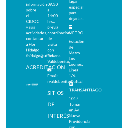
lugar
información
09:30
especial
sobre
a
para
el
14:00
dejarlas.
CIDOC
hrs.,
y sus
previa
actividades,
coordinación
METRO
contactar
de
Estación
a Flor
visita
de
Hidalgo
con
Metro
fhidalgo@uft.cl
Roxana
Los
Valdebenito.
Leones.
ACREDITACIÓN
Línea
Email:
1/6.
rvaldebenito@uft.cl
TRANSANTIAGO
SITIOS
104 /
DE
Tomar
en Av.
INTERÉS
Nueva
Providencia
con