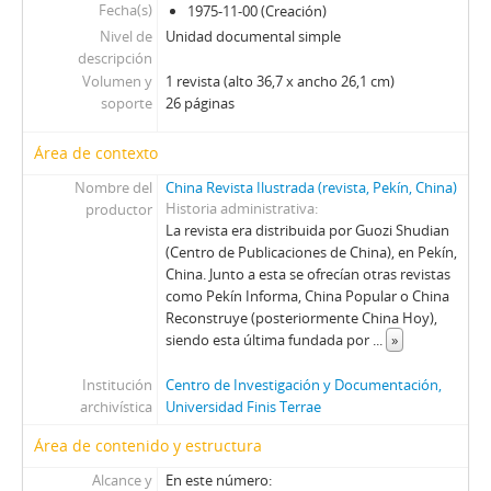
S - Solidaridad
Fecha(s)
1975-11-00 (Creación)
TS - Tribuna Sindical
Nivel de
Unidad documental simple
UL - Unidad y Lucha: Órgano del Comité Central del Partido Socialista
descripción
V - Vea
Volumen y
1 revista (alto 36,7 x ancho 26,1 cm)
soporte
26 páginas
VC - Vía Chilena
ZZ - Zig-Zag
Área de contexto
Nombre del
China Revista Ilustrada (revista, Pekín, China)
Historia administrativa
productor
La revista era distribuida por Guozi Shudian
(Centro de Publicaciones de China), en Pekín,
China. Junto a esta se ofrecían otras revistas
como Pekín Informa, China Popular o China
Reconstruye (posteriormente China Hoy),
siendo esta última fundada por
...
»
Institución
Centro de Investigación y Documentación,
archivística
Universidad Finis Terrae
Área de contenido y estructura
Alcance y
En este número: