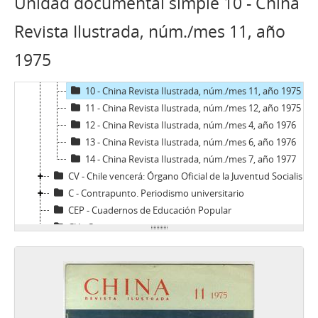
Unidad documental simple 10 - China
5 - China Revista Ilustrada, núm./mes 9, 1970
6 - China Revista Ilustrada, edición especial dedicado al 50° aniversario de la fundación del Partido Comunista de China, núm./mes 10, año 1971
Revista Ilustrada, núm./mes 11, año
7 - China Revista Ilustrada, núm./mes 11, año 1974
1975
8 - China Revista Ilustrada, núm./mes 2, año 1975
9 - China Revista Ilustrada, núm./mes 5, año 1975
10 - China Revista Ilustrada, núm./mes 11, año 1975
11 - China Revista Ilustrada, núm./mes 12, año 1975
12 - China Revista Ilustrada, núm./mes 4, año 1976
13 - China Revista Ilustrada, núm./mes 6, año 1976
14 - China Revista Ilustrada, núm./mes 7, año 1977
CV - Chile vencerá: Órgano Oficial de la Juventud Socialista de Chile
C - Contrapunto. Periodismo universitario
CEP - Cuadernos de Educación Popular
CU - Cuncuna
D - Desfile
DyT - Diálogo y Transición
Di - Dinacos
E - Ercilla
ER - El Rebelde del MIR