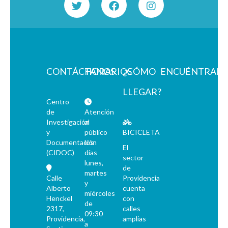
CONTÁCTANOS
HORARIOS
¿CÓMO
ENCUÉNTRAN
LLEGAR?
Centro
de
Atención
Investigación
al
y
público
BICICLETA
Documentación
los
El
(CIDOC)
días
sector
lunes,
de
martes
Calle
Providencia
y
Alberto
cuenta
miércoles
Henckel
con
de
2317,
calles
09:30
Providencia,
amplias
a