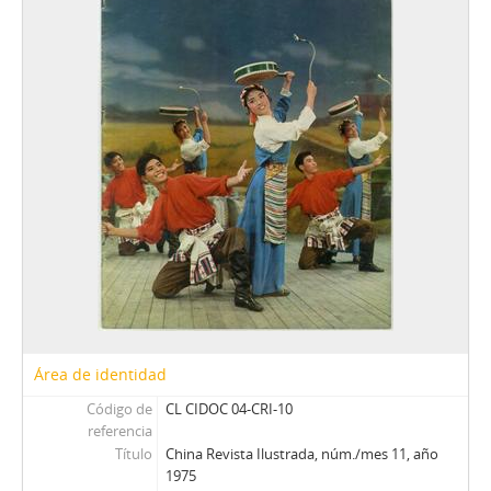
EV - Eva
H - Hoy (Magazine)
LG - La Gironda
LPa - La Patria
LP - La Prensa
M - Margarita
M - Mayoría
MJ - Mensaje
NCh - Nosotros Los Chilenos
OFNPL - Órgano Oficial del Frente Nacionalista Patria y Libertad
P - Paloma
Pag - Páginas: Para una acción solidaria
PEC - Política. Economía. Cultura.
PP - Pluma y Pincel
Área de identidad
PM - Pacífico Magazine
Código de
CL CIDOC 04-CRI-10
QP - Qué Pasa
referencia
QR - La Quinta Rueda
Título
China Revista Ilustrada, núm./mes 11, año
REC - Revista el Compañero
1975