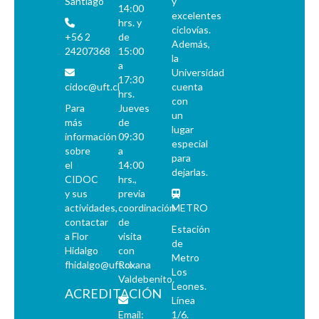
Santiago
y
14:00
excelentes
hrs. y
ciclovías.
+56 2
de
Además,
24207368
15:00
la
a
Universidad
17:30
cidoc@uft.cl
cuenta
hrs.
con
Para
Jueves
un
más
de
lugar
información
09:30
especial
sobre
a
para
el
14:00
dejarlas.
CIDOC
hrs.,
y sus
previa
actividades,
coordinación
METRO
contactar
de
Estación
a Flor
visita
de
Hidalgo
con
Metro
fhidalgo@uft.cl
Roxana
Los
Valdebenito.
Leones.
ACREDITACIÓN
Línea
Email:
1/6.