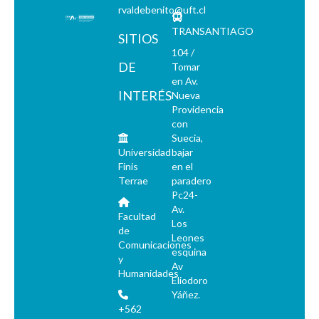
rvaldebenito@uft.cl
TRANSANTIAGO
SITIOS
104 /
DE
Tomar
en Av.
INTERÉS
Nueva
Providencia
con
Suecia,
Universidad
bajar
Finis
en el
Terrae
paradero
Pc24-
Av.
Facultad
Los
de
Leones
Comunicaciones
esquina
y
Av
Humanidades
Eliodoro
Yáñez.
+562