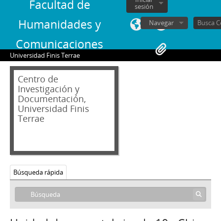
Facultad de
sesión
Humanidades y
Navegar
Comunicaciones
Universidad Finis Terrae
Centro de
Investigación y
Documentación,
Universidad Finis
Terrae
04 - Hemeroteca
AB - Andrés Bello: Revista de Literatura y Arte
AN - Algo Nuevo
CRI - China Revista Ilustrada
Búsqueda rápida
1 - China Revista Ilustrada, núm./mes 10, año 1966
2 - China Revista Ilustrada, núm./mes 2, año 1969
3 - China Revista Ilustrada, núm./mes 6, año 1970
4 - China Revista Ilustrada, núm./mes 8, año 1970