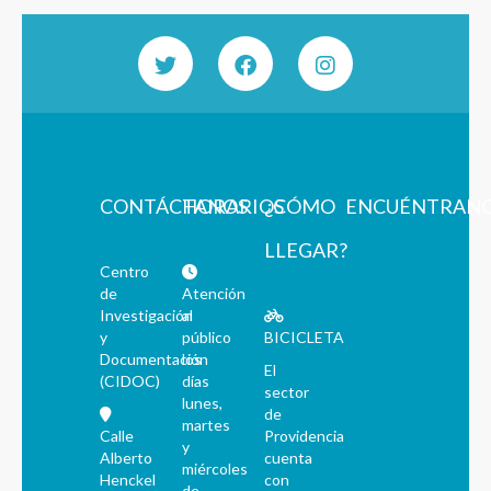
CONTÁCTANOS
HORARIOS
¿CÓMO
ENCUÉNTRAN
LLEGAR?
Centro
de
Atención
Investigación
al
y
público
BICICLETA
Documentación
los
El
(CIDOC)
días
sector
lunes,
de
martes
Calle
Providencia
y
Alberto
cuenta
miércoles
Henckel
con
de