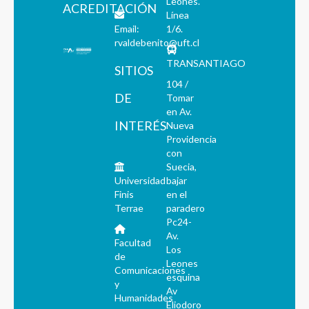
Leones.
ACREDITACIÓN
Línea
Email:
1/6.
rvaldebenito@uft.cl
TRANSANTIAGO
SITIOS
104 /
DE
Tomar
en Av.
INTERÉS
Nueva
Providencia
con
Suecia,
Universidad
bajar
Finis
en el
Terrae
paradero
Pc24-
Av.
Facultad
Los
de
Leones
Comunicaciones
esquina
y
Av
Humanidades
Eliodoro