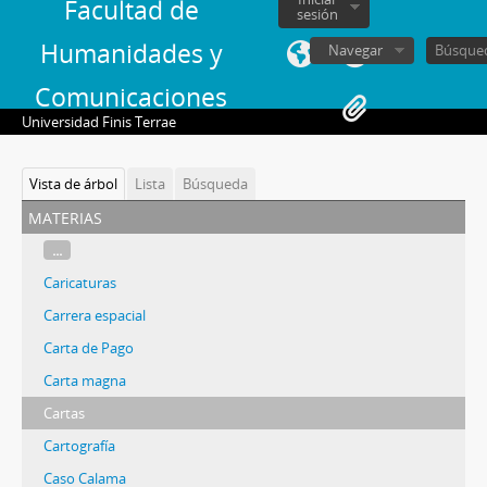
Facultad de
sesión
Humanidades y
Navegar
Comunicaciones
Universidad Finis Terrae
Vista de árbol
Lista
Búsqueda
materias
...
Caricaturas
Carrera espacial
Carta de Pago
Carta magna
Cartas
Cartografía
Caso Calama