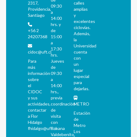
2317,
calles
09:30
Providencia,
amplias
a
Santiago
y
14:00
excelentes
hrs. y
ciclovías.
+56 2
de
Además,
24207368
15:00
la
a
Universidad
17:30
cidoc@uft.cl
cuenta
hrs.
con
Para
Jueves
un
más
de
lugar
información
09:30
especial
sobre
a
para
el
14:00
dejarlas.
CIDOC
hrs.,
y sus
previa
actividades,
coordinación
METRO
contactar
de
Estación
a Flor
visita
de
Hidalgo
con
Metro
fhidalgo@uft.cl
Roxana
Los
Valdebenito.