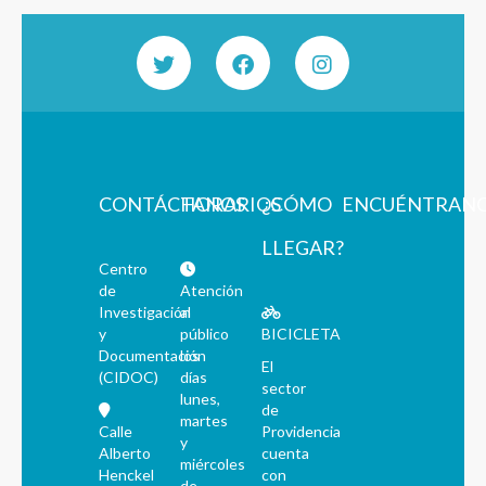
CONTÁCTANOS
HORARIOS
¿CÓMO
ENCUÉNTRAN
LLEGAR?
Centro
de
Atención
Investigación
al
y
público
BICICLETA
Documentación
los
El
(CIDOC)
días
sector
lunes,
de
martes
Calle
Providencia
y
Alberto
cuenta
miércoles
Henckel
con
de