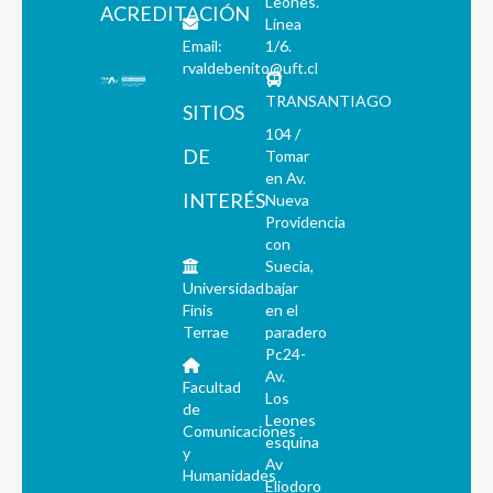
Leones.
ACREDITACIÓN
Línea
Email:
1/6.
rvaldebenito@uft.cl
TRANSANTIAGO
SITIOS
104 /
DE
Tomar
en Av.
INTERÉS
Nueva
Providencia
con
Suecia,
Universidad
bajar
Finis
en el
Terrae
paradero
Pc24-
Av.
Facultad
Los
de
Leones
Comunicaciones
esquina
y
Av
Humanidades
Eliodoro