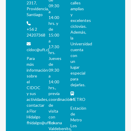
2317,
calles
09:30
Providencia,
amplias
a
Santiago
y
14:00
excelentes
hrs. y
ciclovías.
+56 2
de
Además,
24207368
15:00
la
a
Universidad
17:30
cidoc@uft.cl
cuenta
hrs.
con
Para
Jueves
un
más
de
lugar
información
09:30
especial
sobre
a
para
el
14:00
dejarlas.
CIDOC
hrs.,
y sus
previa
actividades,
coordinación
METRO
contactar
de
Estación
a Flor
visita
de
Hidalgo
con
Metro
fhidalgo@uft.cl
Roxana
Los
Valdebenito.