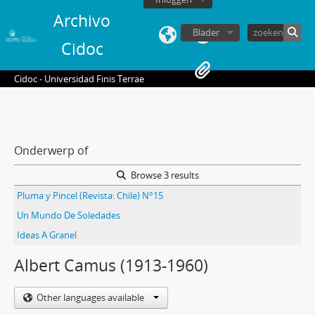
Archivo
Blader
Cidoc
Cidoc - Universidad Finis Terrae
Onderwerp of
Browse 3 results
Pluma y Pincel (Revista: Chile) N°15
Un Mundo De Soledades
Ideas A Granel
Albert Camus (1913-1960)
Other languages available