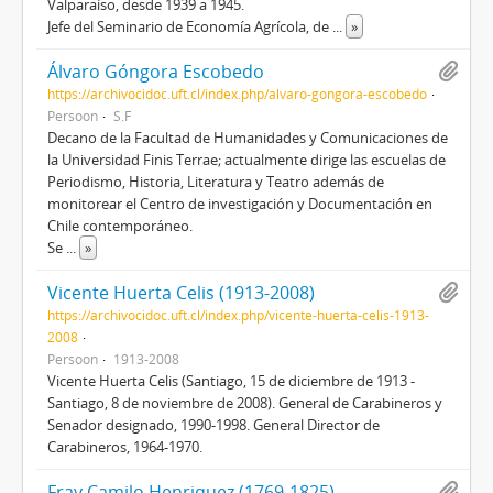
Valparaíso, desde 1939 a 1945.
Jefe del Seminario de Economía Agrícola, de
...
»
Álvaro Góngora Escobedo
https://archivocidoc.uft.cl/index.php/alvaro-gongora-escobedo
Persoon
S.F
Decano de la Facultad de Humanidades y Comunicaciones de
la Universidad Finis Terrae; actualmente dirige las escuelas de
Periodismo, Historia, Literatura y Teatro además de
monitorear el Centro de investigación y Documentación en
Chile contemporáneo.
Se
...
»
Vicente Huerta Celis (1913-2008)
https://archivocidoc.uft.cl/index.php/vicente-huerta-celis-1913-
2008
Persoon
1913-2008
Vicente Huerta Celis (Santiago, 15 de diciembre de 1913 -
Santiago, 8 de noviembre de 2008). General de Carabineros y
Senador designado, 1990-1998. General Director de
Carabineros, 1964-1970.
Fray Camilo Henriquez (1769-1825)