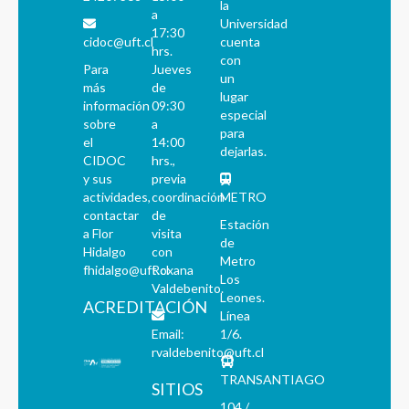
la
a
Universidad
17:30
cidoc@uft.cl
cuenta
hrs.
con
Para
Jueves
un
más
de
lugar
información
09:30
especial
sobre
a
para
el
14:00
dejarlas.
CIDOC
hrs.,
y sus
previa
actividades,
coordinación
METRO
contactar
de
Estación
a Flor
visita
de
Hidalgo
con
Metro
fhidalgo@uft.cl
Roxana
Los
Valdebenito.
Leones.
ACREDITACIÓN
Línea
Email:
1/6.
rvaldebenito@uft.cl
TRANSANTIAGO
SITIOS
104 /