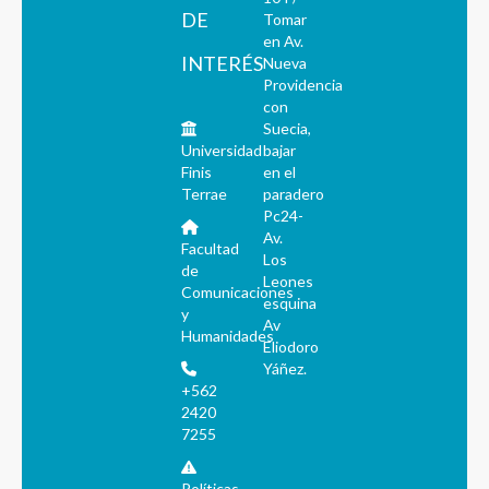
DE
Tomar
en Av.
INTERÉS
Nueva
Providencia
con
Suecia,
Universidad
bajar
Finis
en el
Terrae
paradero
Pc24-
Av.
Facultad
Los
de
Leones
Comunicaciones
esquina
y
Av
Humanidades
Eliodoro
Yáñez.
+562
2420
7255
Políticas