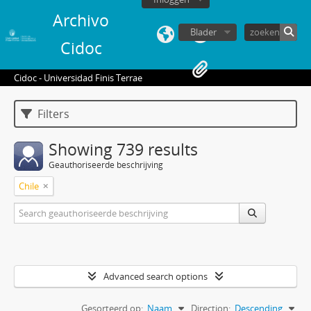
Archivo
Blader
Cidoc
Cidoc - Universidad Finis Terrae
Filters
Showing 739 results
Geauthoriseerde beschrijving
Chile
Advanced search options
Gesorteerd op:
Naam
Direction:
Descending