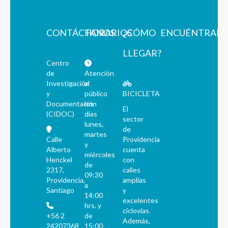
CONTÁCTANOS
HORARIOS
¿CÓMO
ENCUÉNTRAN
LLEGAR?
Centro
de
Atención
Investigación
al
y
público
BICICLETA
Documentación
los
El
(CIDOC)
días
sector
lunes,
de
martes
Calle
Providencia
y
Alberto
cuenta
miércoles
Henckel
con
de
2317,
calles
09:30
Providencia,
amplias
a
Santiago
y
14:00
excelentes
hrs. y
ciclovías.
+56 2
de
Además,
24207368
15:00