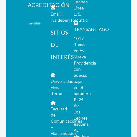
Leones.
ACREDITACIÓN
Línea
Email:
1/6.
rvaldebenito@uft.cl
TRANSANTIAGO
SITIOS
104 /
DE
Tomar
en Av.
INTERÉS
Nueva
Providencia
con
Suecia,
Universidad
bajar
Finis
en el
Terrae
paradero
Pc24-
Av.
Facultad
Los
de
Leones
Comunicaciones
esquina
y
Av
Humanidades
Eliodoro