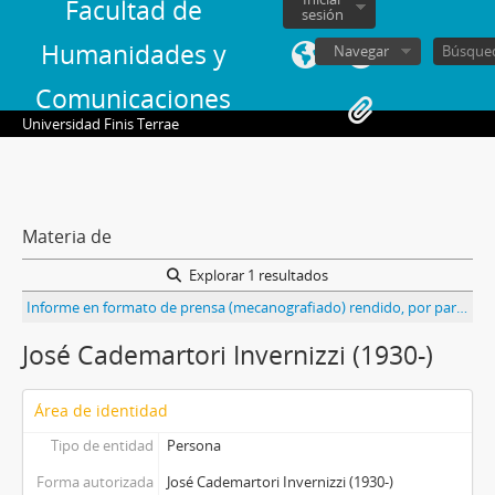
Facultad de
sesión
Humanidades y
Navegar
Comunicaciones
Universidad Finis Terrae
Materia de
Explorar 1 resultados
Informe en formato de prensa (mecanografiado) rendido, por parte del entonces diputado José Cademartori, al pleno del comité central del Partido Comunista de Chile
José Cademartori Invernizzi (1930-)
Área de identidad
Tipo de entidad
Persona
Forma autorizada
José Cademartori Invernizzi (1930-)