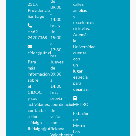
de
2317,
calles
09:30
Providencia,
amplias
a
Santiago
y
14:00
excelentes
hrs. y
ciclovías.
+56 2
de
Además,
24207368
15:00
la
a
Universidad
17:30
cidoc@uft.cl
cuenta
hrs.
con
Para
Jueves
un
más
de
lugar
información
09:30
especial
sobre
a
para
el
14:00
dejarlas.
CIDOC
hrs.,
y sus
previa
actividades,
coordinación
METRO
contactar
de
Estación
a Flor
visita
de
Hidalgo
con
Metro
fhidalgo@uft.cl
Roxana
Los
Valdebenito.