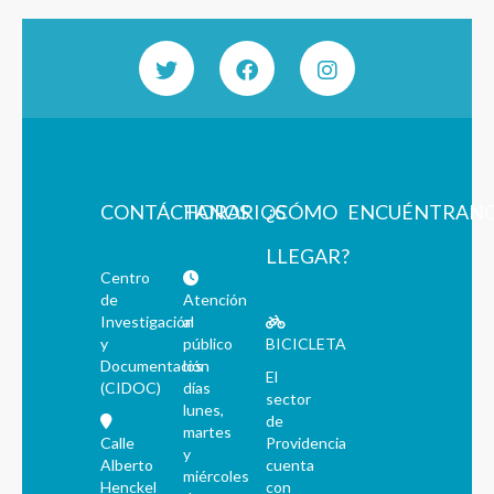
CONTÁCTANOS
HORARIOS
¿CÓMO
ENCUÉNTRAN
LLEGAR?
Centro
de
Atención
Investigación
al
y
público
BICICLETA
Documentación
los
El
(CIDOC)
días
sector
lunes,
de
martes
Calle
Providencia
y
Alberto
cuenta
miércoles
Henckel
con