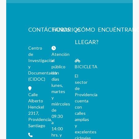
CONTÁCTANOS
HORARIOS
¿CÓMO
ENCUÉNTRAN
LLEGAR?
Centro
de
Atención
Investigación
al
y
público
BICICLETA
Documentación
los
El
(CIDOC)
días
sector
lunes,
de
martes
Calle
Providencia
y
Alberto
cuenta
miércoles
Henckel
con
de
2317,
calles
09:30
Providencia,
amplias
a
Santiago
y
14:00
excelentes
hrs. y
ciclovías.