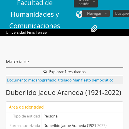
Facultad de
sesión
Humanidades y
Navegar
Comunicaciones
Universidad Finis Terrae
Materia de
Explorar 1 resultados
Documento mecanografiado, titulado Manifiesto democrático
Duberildo Jaque Araneda (1921-2022)
Área de identidad
Tipo de entidad
Persona
Forma autorizada
Duberildo Jaque Araneda (1921-2022)