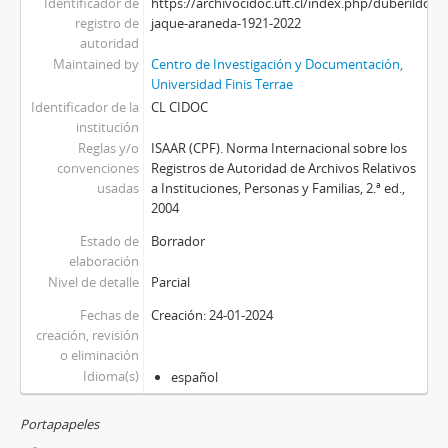
Identificador de
https://archivocidoc.uft.cl/index.php/duberildo-
registro de
jaque-araneda-1921-2022
autoridad
Maintained by
Centro de Investigación y Documentación,
Universidad Finis Terrae
Identificador de la
CL CIDOC
institución
Reglas y/o
ISAAR (CPF). Norma Internacional sobre los
convenciones
Registros de Autoridad de Archivos Relativos
usadas
a Instituciones, Personas y Familias, 2.ª ed.,
2004
Estado de
Borrador
elaboración
Nivel de detalle
Parcial
Fechas de
Creación: 24-01-2024
creación, revisión
o eliminación
Idioma(s)
español
Portapapeles