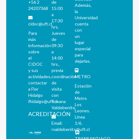
+56 2
de
Además,
24207368
15:00
la
a
Universidad
17:30
cidoc@uft.cl
cuenta
hrs.
con
Para
Jueves
un
más
de
lugar
información
09:30
especial
sobre
a
para
el
14:00
dejarlas.
CIDOC
hrs.,
y sus
previa
actividades,
coordinación
METRO
contactar
de
Estación
a Flor
visita
de
Hidalgo
con
Metro
fhidalgo@uft.cl
Roxana
Los
Valdebenito.
Leones.
ACREDITACIÓN
Línea
Email:
1/6.
rvaldebenito@uft.cl
TRANSANTIAGO