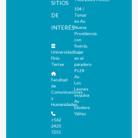
SITIOS
104 /
DE
Tomar
en Av.
INTERÉS
Nueva
Providencia
con
Suecia,
Universidad
bajar
Finis
en el
Terrae
paradero
Pc24-
Av.
Facultad
Los
de
Leones
Comunicaciones
esquina
y
Av
Humanidades
Eliodoro
Yáñez.
+562
2420
7255