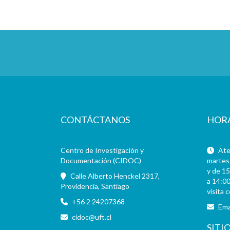
CONTÁCTANOS
HOR
Centro de Investigación y
Aten
Documentación (CIDOC)
martes 
y de 15
Calle Alberto Henckel 2317,
a 14:00
Providencia, Santiago
visita 
+56 2 24207368
Ema
cidoc@uft.cl
SITI