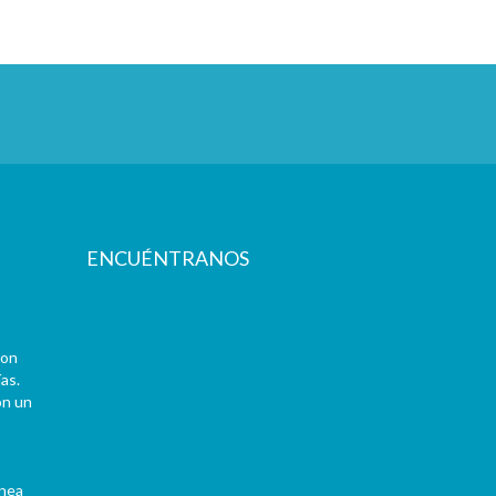
ENCUÉNTRANOS
con
as.
on un
ínea