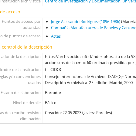
Institución archivística
Centro de Investigación y Documentación, Universi
 de acceso
Puntos de acceso por
Jorge Alessandri Rodríguez (1896-1986)
(Materia
autoridad
Compañía Manufacturera de Papeles y Cartones
po de puntos de acceso
Actas
 control de la descripción
icador de la descripción
https://archivocidoc.uft.cl/index.php/acta-de-la-98
accionistas-de-la-cmpc-60-ordinaria-presidida-por-
icador de la institución
CL CIDOC
eglas y/o convenciones
Consejo Internacional de Archivos. ISAD (G): Norm
usadas
Descripción Archivística. 2.ª edición. Madrid, 2000.
Estado de elaboración
Borrador
Nivel de detalle
Básico
as de creación revisión
Creación: 22.05.2023 (Javiera Paredes)
eliminación