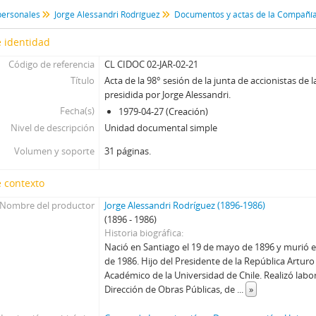
SCS - Sergio Covarrubias Sanhueza
personales
Jorge Alessandri Rodríguez
JFFL - Juan Francisco Fresno Larraín
GIF - Gonzalo Izquierdo Fernández
 identidad
SOJR - Sergio Onofre Jarpa Reyes
Código de referencia
CL CIDOC 02-JAR-02-21
RKV - Roberto Tomás Kelly Vásquez
Título
Acta de la 98° sesión de la junta de accionistas de 
RVA - Rafael Valdivieso Ariztía
presidida por Jorge Alessandri.
AMP - Alfonso Marquéz de la Plata Yrarrázaval
Fecha(s)
1979-04-27 (Creación)
FMA - Fernando Matthei Aubel
Nivel de descripción
Unidad documental simple
Volumen y soporte
31 páginas.
 contexto
Nombre del productor
Jorge Alessandri Rodríguez (1896-1986)
(1896 - 1986)
Historia biográfica
Nació en Santiago el 19 de mayo de 1896 y murió e
de 1986. Hijo del Presidente de la República Arturo
Académico de la Universidad de Chile. Realizó labo
Dirección de Obras Públicas, de
...
»