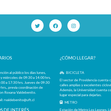
ARIOS
¿CÓMO LLEGAR?
ción al público los días lunes,
BICICLETA
y miércoles de 09:30 a 14:00 hrs.
El sector de Providencia cuenta 
:00 a 17:30 hrs. Jueves de 09:30
calles amplias y excelentes cicloví
 hrs., previa coordinación de
Además, la Universidad cuenta c
con Roxana Valdebenito.
lugar especial para dejarlas.
il:
rvaldebenito@uft.cl
METRO
OS DE INTERÉS
Estación de Metro Los Leones. L