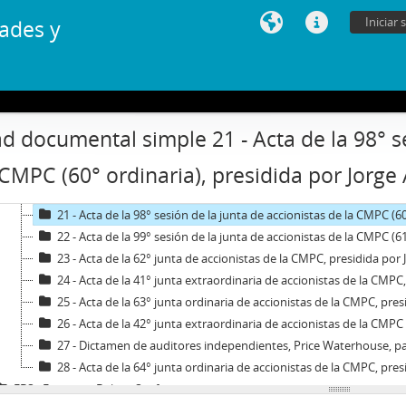
12 - Acta de la 92° sesión de la junta de accionistas de la CMPC (55
Iniciar 
ades y
13 - Acta de la 93° sesión de la junta de accionistas de la CMPC (56
14 - Acta de la junta extraordinaria de accionistas de la CMPC, pre
15 - Acta de la 95° sesión de la junta de accionistas de la CMPC (57
16 - Acta de la 96° sesión de la junta de accionistas de la CMPC (58
17 - Acta de la junta extraordinaria de accionistas de la CMPC, pre
d documental simple 21 - Acta de la 98° se
18 - Acta de la 97° sesión de la junta de accionistas de la CMPC (4
 CMPC (60° ordinaria), presidida por Jorge 
19 - Acta de la 97° sesión de la junta de accionistas de la CMPC (59
20 - Acta de la 97° sesión de la junta de accionistas de la CMPC (59
21 - Acta de la 98° sesión de la junta de accionistas de la CMPC (60
22 - Acta de la 99° sesión de la junta de accionistas de la CMPC (6
23 - Acta de la 62° junta de accionistas de la CMPC, presidida por 
24 - Acta de la 41° junta extraordinaria de accionistas de la CMPC,
25 - Acta de la 63° junta ordinaria de accionistas de la CMPC, pres
26 - Acta de la 42° junta extraordinaria de accionistas de la CMPC
27 - Dictamen de auditores independientes, Price Waterhouse, para la CMPC y Acta de 
28 - Acta de la 64° junta ordinaria de accionistas de la CMPC, pres
FBS - Francisco Bulnes Sanfuentes