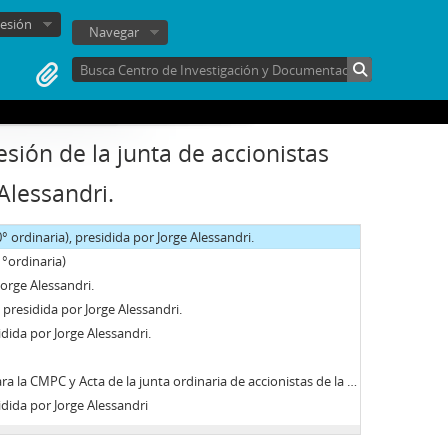
° ordinaria), presidida por Jorge Alessandri.
sesión
Navegar
° ordinaria), presidida por Jorge Alessandri.
sidida por Jorge Alessandri.
° ordinaria), presidida por Jorge Alessandri.
° ordinaria), presidida por Jorge Alessandri.
sidida por Jorge Alessandri.
sión de la junta de accionistas
0° extraordinaria), presidida por Jorge Alessandri.
Alessandri.
° ordinaria), presidida por Jorge Alessandri.
° ordinaria), presidida por Jorge Alessandri.
° ordinaria), presidida por Jorge Alessandri.
1°ordinaria)
Jorge Alessandri.
 presidida por Jorge Alessandri.
idida por Jorge Alessandri.
la junta ordinaria de accionistas de la CMPC, presidida por Jorge Alessandri.
idida por Jorge Alessandri