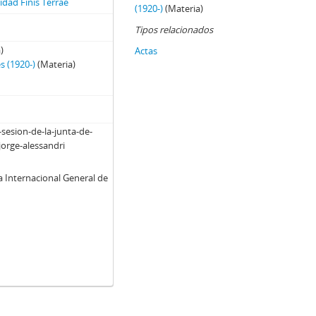
dad Finis Terrae
(1920-)
(Materia)
Tipos relacionados
)
Actas
 (1920-)
(Materia)
-sesion-de-la-junta-de-
jorge-alessandri
a Internacional General de