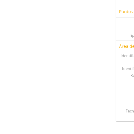
Puntos
Ti
Área de
Identif
Identif
R
Fech