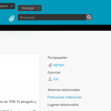
sesión
Navegar
Portapapeles
Agregar
Exportar
EAC
Materias relacionadas
Políticos/as chilenos/as
rzo de 1936. Es abogado y
Lugares relacionados