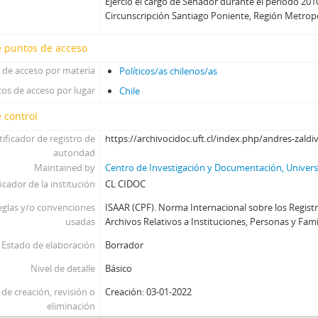
Ejerció el cargo de Senador durante el período 201
Circunscripción Santiago Poniente, Región Metrop
e puntos de acceso
 de acceso por materia
Políticos/as chilenos/as
os de acceso por lugar
Chile
 control
tificador de registro de
https://archivocidoc.uft.cl/index.php/andres-zaldiv
autoridad
Maintained by
Centro de Investigación y Documentación, Universi
icador de la institución
CL CIDOC
eglas y/o convenciones
ISAAR (CPF). Norma Internacional sobre los Regist
usadas
Archivos Relativos a Instituciones, Personas y Famili
Estado de elaboración
Borrador
Nivel de detalle
Básico
de creación, revisión o
Creación: 03-01-2022
eliminación