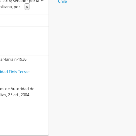
0-2018; Senador por la 7ª
Chile
olitana, por
...
»
ar-larrain-1936
dad Finis Terrae
ros de Autoridad de
as, 2.ª ed., 2004.