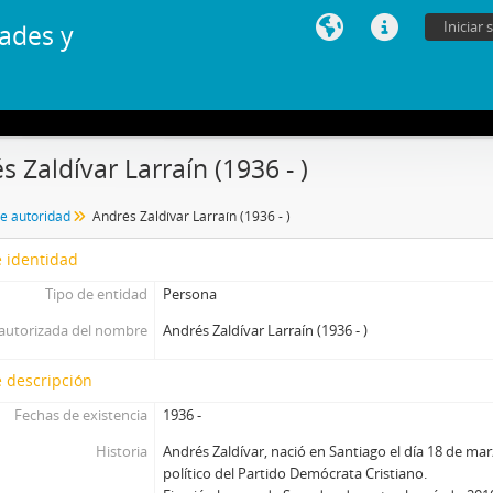
Iniciar 
ades y
s Zaldívar Larraín (1936 - )
de autoridad
Andrés Zaldívar Larraín (1936 - )
 identidad
Tipo de entidad
Persona
autorizada del nombre
Andrés Zaldívar Larraín (1936 - )
 descripción
Fechas de existencia
1936 -
Historia
Andrés Zaldívar, nació en Santiago el día 18 de ma
político del Partido Demócrata Cristiano.