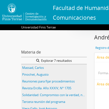
Facultad de Humanid
Comunicaciones
Universidad Finis Terrae
André
Registro 
Materia de
Área de
Explorar 7 resultados
Massad, Carlos
Forma 
Pinochet, Augusto
Reuniones para fijar procedimientos
Área de
Revista Ercilla. Año XXXIV, N° 1705
Solidaridad: Compromiso con la verdad, núm., 153, año 7. Edición titulada No violencia activa: desafío para valientes
Tercera reunión del programa
Viera Gallo, José Antonio