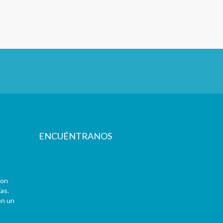
ENCUÉNTRANOS
con
as.
on un