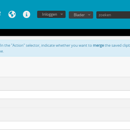
Inloggen
Blader
 In the "Action" selector, indicate whether you want to
merge
the saved clipb
ne.