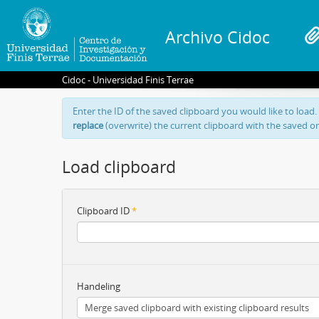
Archivo Cidoc
Cidoc - Universidad Finis Terrae
Enter the ID of the saved clipboard you would like to load.
replace
(overwrite) the current clipboard with the saved o
Load clipboard
Clipboard ID
*
Handeling