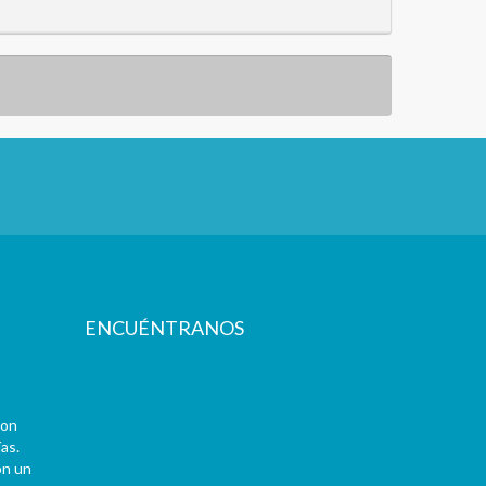
ENCUÉNTRANOS
con
as.
on un