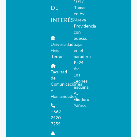
104 /
DE
Tomar
en Av.
INTERÉS
Nueva
Providencia
con
Suecia,
Universidad
bajar
Finis
en el
Terrae
paradero
Pc24-
Av.
Facultad
Los
de
Leones
Comunicaciones
esquina
y
Av
Humanidades
Eliodoro
Yáñez.
+562
2420
7255