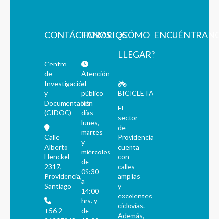
CONTÁCTANOS
HORARIOS
¿CÓMO
ENCUÉNTRAN
LLEGAR?
Centro
de
Atención
Investigación
al
y
público
BICICLETA
Documentación
los
El
(CIDOC)
días
sector
lunes,
de
martes
Calle
Providencia
y
Alberto
cuenta
miércoles
Henckel
con
de
2317,
calles
09:30
Providencia,
amplias
a
Santiago
y
14:00
excelentes
hrs. y
ciclovías.
+56 2
de
Además,