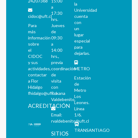
24207368
15:00
la
a
Universidad
17:30
cidoc@uft.cl
cuenta
hrs.
con
Para
Jueves
un
más
de
lugar
información
09:30
especial
sobre
a
para
el
14:00
dejarlas.
CIDOC
hrs.,
y sus
previa
actividades,
coordinación
METRO
contactar
de
Estación
a Flor
visita
de
Hidalgo
con
Metro
fhidalgo@uft.cl
Roxana
Los
Valdebenito.
Leones.
ACREDITACIÓN
Línea
Email:
1/6.
rvaldebenito@uft.cl
TRANSANTIAGO
SITIOS