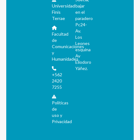
Universidad
bajar
Finis
en el
Terrae
paradero
Pc24-
Av.
Facultad
Los
de
Leones
Comunicaciones
esquina
y
Av
Humanidades
Eliodoro
Yáñez.
+562
2420
7255
Políticas
de
uso y
Privacidad