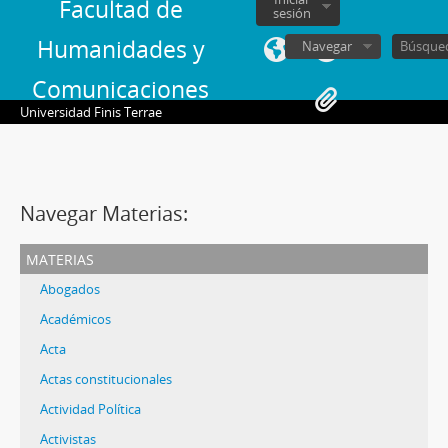
Facultad de
sesión
Humanidades y
Navegar
Comunicaciones
Universidad Finis Terrae
Navegar Materias:
materias
Abogados
Académicos
Acta
Actas constitucionales
Actividad Política
Activistas