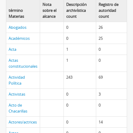
Nota
Descripción
Registro de
término
sobre el
archivística
autoridad
Materias
alcance
count
count
Abogados
0
26
Académicos
0
25
Acta
1
0
Actas
1
0
constitucionales
Actividad
243
69
Política
Activistas
0
3
Acto de
0
0
Chacarillas
Actores/actrices
0
14