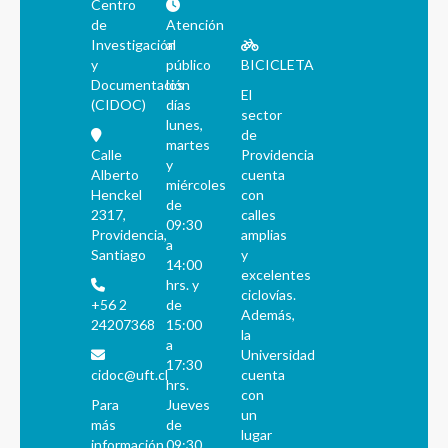
Centro
de
Atención
Investigación
al
y
público
BICICLETA
Documentación
los
El
(CIDOC)
días
sector
lunes,
de
martes
Calle
Providencia
y
Alberto
cuenta
miércoles
Henckel
con
de
2317,
calles
09:30
Providencia,
amplias
a
Santiago
y
14:00
excelentes
hrs. y
ciclovías.
+56 2
de
Además,
24207368
15:00
la
a
Universidad
17:30
cidoc@uft.cl
cuenta
hrs.
con
Para
Jueves
un
más
de
lugar
información
09:30