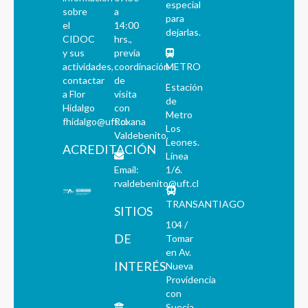
especial
sobre
a
para
el
14:00
dejarlas.
CIDOC
hrs.,
y sus
previa
actividades,
coordinación
METRO
contactar
de
Estación
a Flor
visita
de
Hidalgo
con
Metro
fhidalgo@uft.cl
Roxana
Los
Valdebenito.
Leones.
ACREDITACIÓN
Línea
Email:
1/6.
rvaldebenito@uft.cl
TRANSANTIAGO
SITIOS
104 /
DE
Tomar
en Av.
INTERÉS
Nueva
Providencia
con
Suecia,