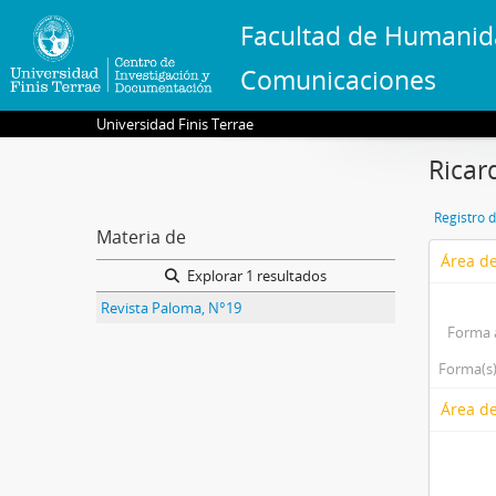
Facultad de Humanid
Comunicaciones
Universidad Finis Terrae
Ricar
Registro 
Materia de
Área de
Explorar 1 resultados
Revista Paloma, N°19
Forma 
Forma(s)
Área de