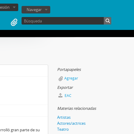
sesión
Navegar
Portapapeles
Agregar
Exportar
EAC
Materias relacionadas
Artistas
Actores/actrices
Teatro
rrolló gran parte de su