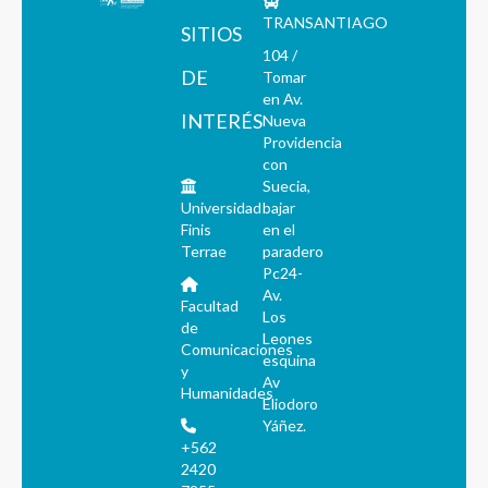
TRANSANTIAGO
SITIOS
104 /
DE
Tomar
en Av.
INTERÉS
Nueva
Providencia
con
Suecia,
Universidad
bajar
Finis
en el
Terrae
paradero
Pc24-
Av.
Facultad
Los
de
Leones
Comunicaciones
esquina
y
Av
Humanidades
Eliodoro
Yáñez.
+562
2420