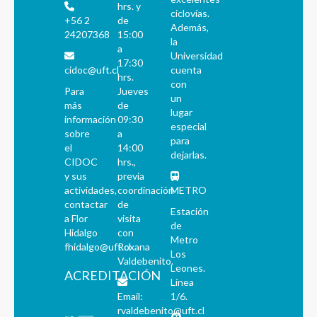
hrs. y
ciclovías.
+56 2
de
Además,
24207368
15:00
la
a
Universidad
17:30
cidoc@uft.cl
cuenta
hrs.
con
Para
Jueves
un
más
de
lugar
información
09:30
especial
sobre
a
para
el
14:00
dejarlas.
CIDOC
hrs.,
y sus
previa
actividades,
coordinación
METRO
contactar
de
Estación
a Flor
visita
de
Hidalgo
con
Metro
fhidalgo@uft.cl
Roxana
Los
Valdebenito.
Leones.
ACREDITACIÓN
Línea
Email:
1/6.
rvaldebenito@uft.cl