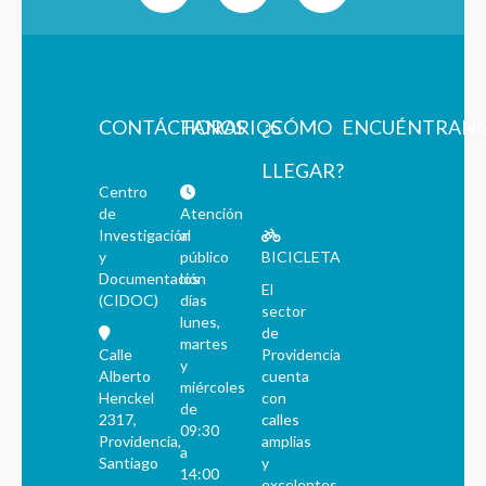
CONTÁCTANOS
HORARIOS
¿CÓMO
ENCUÉNTRAN
LLEGAR?
Centro
de
Atención
Investigación
al
y
público
BICICLETA
Documentación
los
El
(CIDOC)
días
sector
lunes,
de
martes
Calle
Providencia
y
Alberto
cuenta
miércoles
Henckel
con
de
2317,
calles
09:30
Providencia,
amplias
a
Santiago
y
14:00
excelentes