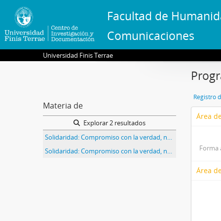
Facultad de Humanid
Comunicaciones
Universidad Finis Terrae
Progr
Registro 
Materia de
Área de
Explorar 2 resultados
Solidaridad: Compromiso con la verdad, núm., 163, año 8. Edición titulada Diez años: lo que hemos aprendido
Forma 
Solidaridad: Compromiso con la verdad, núm., 169, año 8. Edición titulada Programa de apoyo escolar, dibujando temores y sueños
Área de