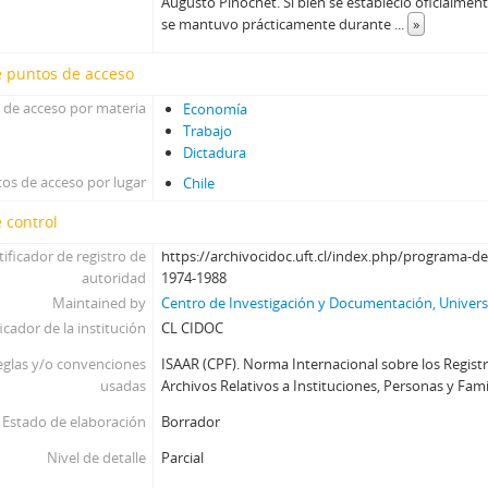
Augusto Pinochet. Si bien se estableció oficialment
se mantuvo prácticamente durante
...
»
e puntos de acceso
 de acceso por materia
Economía
Trabajo
Dictadura
os de acceso por lugar
Chile
 control
tificador de registro de
https://archivocidoc.uft.cl/index.php/programa
autoridad
1974-1988
Maintained by
Centro de Investigación y Documentación, Universi
icador de la institución
CL CIDOC
eglas y/o convenciones
ISAAR (CPF). Norma Internacional sobre los Regist
usadas
Archivos Relativos a Instituciones, Personas y Famili
Estado de elaboración
Borrador
Nivel de detalle
Parcial