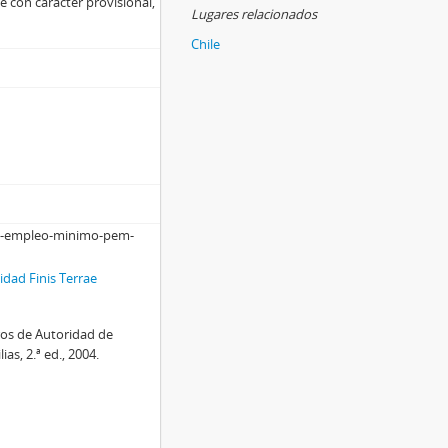
e con carácter provisional,
Lugares relacionados
Chile
-de-empleo-minimo-pem-
dad Finis Terrae
ros de Autoridad de
as, 2.ª ed., 2004.