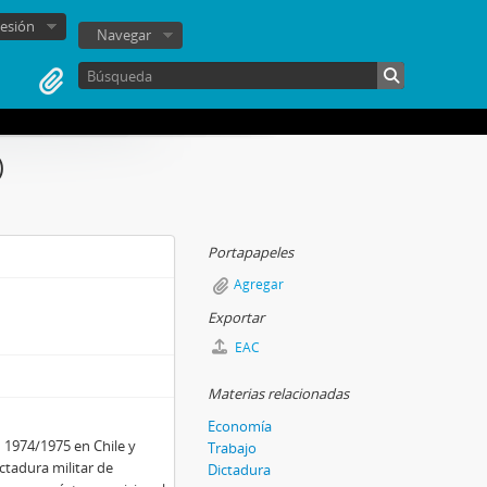
sesión
Navegar
)
Portapapeles
Agregar
Exportar
EAC
Materias relacionadas
Economía
n 1974/1975 en Chile y
Trabajo
ctadura militar de
Dictadura