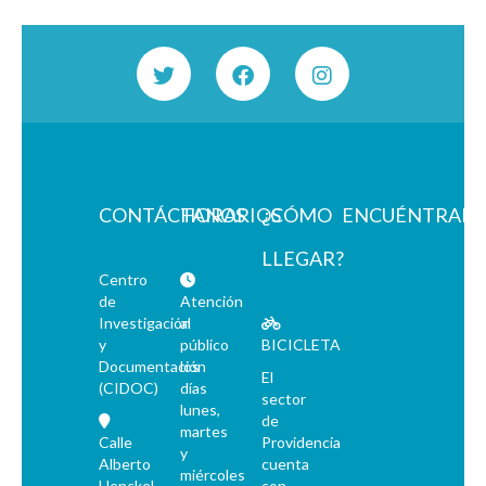
CONTÁCTANOS
HORARIOS
¿CÓMO
ENCUÉNTRAN
LLEGAR?
Centro
de
Atención
Investigación
al
y
público
BICICLETA
Documentación
los
El
(CIDOC)
días
sector
lunes,
de
martes
Calle
Providencia
y
Alberto
cuenta
miércoles
Henckel
con