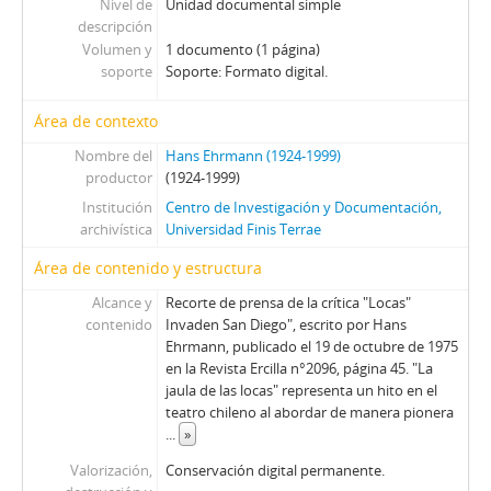
Nivel de
Unidad documental simple
00044 - Siglo 30 En Providencia
descripción
00045 - Gaviota De Poco Vuelo
Volumen y
1 documento (1 página)
00046 - Imagen En Triplicado
soporte
Soporte: Formato digital.
00047 - Irma Y Su “Paganini”
00048 - Superproducción Arriesgada
Área de contexto
00049 - Para Lucir Los Actores
Nombre del
Hans Ehrmann (1924-1999)
00050 - Espectáculo Ante Todo
productor
(1924-1999)
00051 - Adaptaciones En Tela De Juicio
Institución
Centro de Investigación y Documentación,
00052 - Exitosa Cabalgata
archivística
Universidad Finis Terrae
00053 - Caras Nuevas En ICTUS
Área de contenido y estructura
00054 - Arauco En Escena
00055 - Pedro De La Barra Pionero Por Excelencia
Alcance y
Recorte de prensa de la crítica "Locas"
contenido
00056 - Bernardo Trumper Luces De Exportación
Invaden San Diego", escrito por Hans
Ehrmann, publicado el 19 de octubre de 1975
00057 - Un Arauco Poco Domado
en la Revista Ercilla n°2096, página 45. "La
00058 - Un Cid Bisoño
jaula de las locas" representa un hito en el
00059 - Viuda Poco Vigorosa
teatro chileno al abordar de manera pionera
00060 - Un Acierto De Imagen
...
»
00061 - Progreso En Las Condes
Valorización,
Conservación digital permanente.
00062 - Té Para Meditar