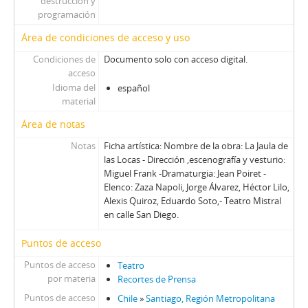
destrucción y
00063 - Jorge Díaz A Tres Bandas
programación
00064 - Monólogo Interior
Área de condiciones de acceso y uso
00065 - Payasos De La Esperanza
Condiciones de
Documento solo con acceso digital.
00066 - Historia Y Espectáculo
acceso
00067 - Transmisión Desde Canal 0
Idioma del
español
00068 - El Retorno De Caicedo
material
00069 - Tres Actores Maratonistas
Área de notas
00070 - Tranvía A Media Máquina
00071 - Los Trinos Del Violinista
Notas
Ficha artística: Nombre de la obra: La Jaula de
00072 - Algo Más Que Una Estación
las Locas - Dirección ,escenografía y vesturio:
Miguel Frank -Dramaturgia: Jean Poiret -
00073 - Se Hace Camino Al Andar
Elenco: Zaza Napoli, Jorge Álvarez, Héctor Lilo,
00074 - Suspensión En Suspenso
Alexis Quiroz, Eduardo Soto,- Teatro Mistral
00075 - Nace Un Autor
en calle San Diego.
00076 - Entretención A Medias
00077 - Un Mal Paso
Puntos de acceso
00078 - Cómo Destruirse A Sí Mismo
Puntos de acceso
Teatro
00079 - Un Shakespeare Poco Consistente
por materia
Recortes de Prensa
00080 - El Lenguaje Como Prisión
Puntos de acceso
Chile
»
Santiago, Región Metropolitana