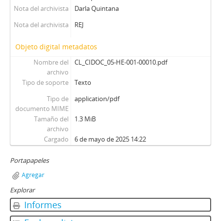
00100 - El Imaginario País Del Aleph
Nota del archivista
Darla Quintana
00101 - Los Ovillos De La Arpillera
Nota del archivista
REJ
00102 - Mujeres Sin Hombre
00103 - La Belleza De Una Nariz
Objeto digital metadatos
00104 - Frente A La Muerte
Nombre del
CL_CIDOC_05-HE-001-00010.pdf
00105 - El Derecho De Morir
archivo
00106 - Un Vacío Poblado De Fantasmas
Tipo de soporte
Texto
00107 - La Cartilla De Los Mimos
Tipo de
00108 - Pirca Vieja Con Ladrillos Nuevos
application/pdf
documento MIME
00109 - Cinco Noches De Un Sábado
Tamaño del
1.3 MiB
00110 - Regreso Al Hogar
archivo
00111 - Cyrano A La Italiana
Cargado
6 de mayo de 2025 14:22
00112 - Alegría Frágil
00113 - Jauja En Lo Barrenechea
Portapapeles
00114 - “Juani”, Una Vez Más
Agregar
00115 - A Puerta Cerrada
Explorar
00116 - Murciélago En El Ópera
Informes
00117 - Fernando Cuadra Ahora En Casa Propia
00118 - Montaje Con Barreras