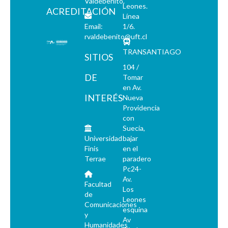
Valdebenito.
Leones.
ACREDITACIÓN
Línea
Email:
1/6.
rvaldebenito@uft.cl
TRANSANTIAGO
SITIOS
104 /
DE
Tomar
en Av.
INTERÉS
Nueva
Providencia
con
Suecia,
Universidad
bajar
Finis
en el
Terrae
paradero
Pc24-
Av.
Facultad
Los
de
Leones
Comunicaciones
esquina
y
Av
Humanidades