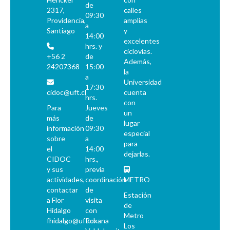
de
2317,
calles
09:30
Providencia,
amplias
a
Santiago
y
14:00
excelentes
hrs. y
ciclovías.
+56 2
de
Además,
24207368
15:00
la
a
Universidad
17:30
cidoc@uft.cl
cuenta
hrs.
con
Para
Jueves
un
más
de
lugar
información
09:30
especial
sobre
a
para
el
14:00
dejarlas.
CIDOC
hrs.,
y sus
previa
actividades,
coordinación
METRO
contactar
de
Estación
a Flor
visita
de
Hidalgo
con
Metro
fhidalgo@uft.cl
Roxana
Los