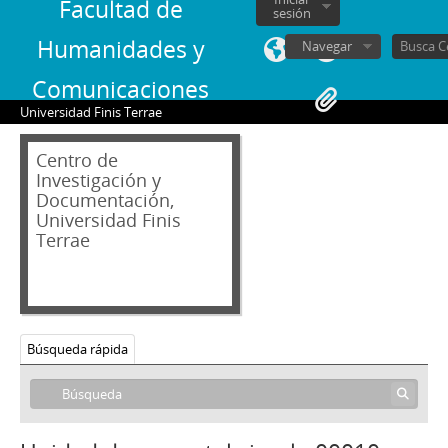
Facultad de
sesión
Humanidades y
Navegar
Comunicaciones
Universidad Finis Terrae
Centro de
Investigación y
Documentación,
Universidad Finis
05 - Recortes de prensa
Terrae
HE - Críticas de Hans Ehrmann
001 - Teatro Chileno 50-70
002 - Teatro Chileno 71-80
00001 - Recuento De Masacres
00002 - Aleph, Autobiografía Colectiva
Búsqueda rápida
00003 - Peligroso Pedir Prestado
00004 - Irreverente Con Todo
00005 - Realidad Que Impacta
00006 - La Paja En El Ojo Ajeno