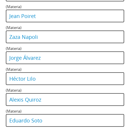
00137 - Fernando Gallardo Colocolino Del Teatro
(Materia)
00138 - María Cánepa San Mateo Dramatizado
003 - Teatro Chileno 81-90
Jean Poiret
004 - Teatro Chileno 91-98
(Materia)
Zaza Napoli
(Materia)
Jorge Álvarez
(Materia)
Héctor Lilo
(Materia)
Alexis Quiroz
(Materia)
Eduardo Soto