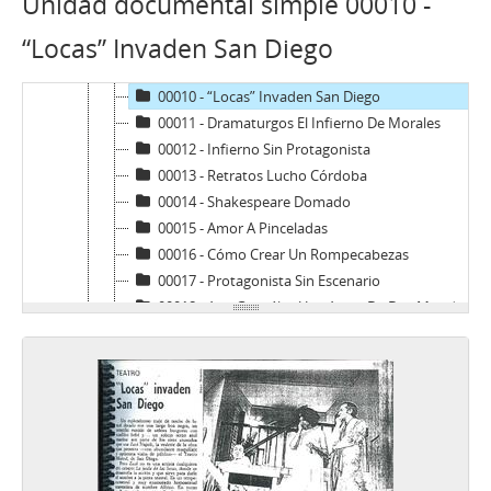
Unidad documental simple 00010 -
00007 - Primer Plano Ehrmann: No Tanto Como Al Colo Colo
“Locas” Invaden San Diego
00008 - Televisión Del Escenario A La Pantalla
00009 - Jorge Elliott Triple Huella En El Arte
00010 - “Locas” Invaden San Diego
00011 - Dramaturgos El Infierno De Morales
00012 - Infierno Sin Protagonista
00013 - Retratos Lucho Córdoba
00014 - Shakespeare Domado
00015 - Amor A Pinceladas
00016 - Cómo Crear Un Rompecabezas
00017 - Protagonista Sin Escenario
00018 - Ana González Una Actriz De Dos Mundos
00019 - Guerra Por Amor
00020 - De Cómo Un Prestamista Termina En Estafador
00021 - Humor Y Oficio
00022 - Pedro, Juan Y Diego Nueve Meses De Té Y Ensayos
00023 - Vivencias Magallánicas
00024 - Con Los Clásicos No Se Juega