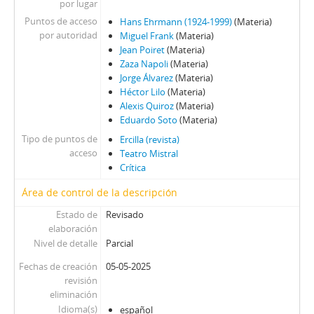
00081 - Dramaturgo, Entre Otras Cosas
por lugar
00082 - Reaparición De Goldoni
Puntos de acceso
Hans Ehrmann (1924-1999)
(Materia)
00083 - Inquietudes Estudiantiles
por autoridad
Miguel Frank
(Materia)
Jean Poiret
(Materia)
00084 - El Dilema De Cómo Vivir
Zaza Napoli
(Materia)
00085 - Brecht: El Gran Ausente
Jorge Álvarez
(Materia)
00086 - Para Escolares
Héctor Lilo
(Materia)
00087 - Sátira En Lo Barnechea
Alexis Quiroz
(Materia)
00088 - Ni Crudo Ni Podrido
Eduardo Soto
(Materia)
00089 - Casi Medio Siglo De Teatro
Tipo de puntos de
Ercilla (revista)
00090 - Navidad En Teatro
acceso
Teatro Mistral
Crítica
00091 - Violinista Con Nuevas Cuerdas
00092 - Año Teatral Comienzo Con Bríos
Área de control de la descripción
00093 - Teatro – Empresa A Medias
Estado de
Revisado
00094 - Sergio Vodanovic Tras La Fachada
elaboración
00095 - El Último Tren y análisis crítico
Nivel de detalle
Parcial
00096 - Don Quijote Cabalga De Nuevo
Fechas de creación
05-05-2025
00097 - El Parte De La Angustia
revisión
00098 - Hamlet Desordenando El Mundo
eliminación
00099 - Reedición Sin Progreso
Idioma(s)
español