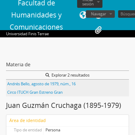
Facultad de
sesión
Humanidades y
Navegar
Comunicaciones
Universidad Finis Terrae
Materia de
Explorar 2 resultados
Andrés Bello, agosto de 1979, núm., 16
Circo ITUCH Gran Estreno Gran
Juan Guzmán Cruchaga (1895-1979)
Área de identidad
Tipo de entidad
Persona