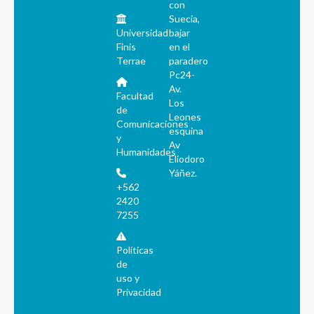
con
Suecia,
Universidad
bajar
Finis
en el
Terrae
paradero
Pc24-
Av.
Facultad
Los
de
Leones
Comunicaciones
esquina
y
Av
Humanidades
Eliodoro
Yáñez.
+562
2420
7255
Políticas
de
uso y
Privacidad