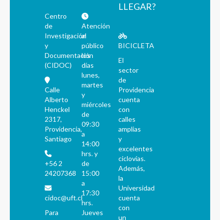
LLEGAR?
Centro
de
Atención
Investigación
al
y
público
BICICLETA
Documentación
los
El
(CIDOC)
días
sector
lunes,
de
martes
Calle
Providencia
y
Alberto
cuenta
miércoles
Henckel
con
de
2317,
calles
09:30
Providencia,
amplias
a
Santiago
y
14:00
excelentes
hrs. y
ciclovías.
+56 2
de
Además,
24207368
15:00
la
a
Universidad
17:30
cidoc@uft.cl
cuenta
hrs.
con
Para
Jueves
un