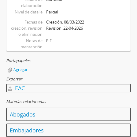
elaboración
Nivel de detalle
Parcial
Fechas de
Creación: 08/03/2022
creación, revisión
Revisión: 22-04-2026
o eliminación
Notas de
P.F.
mantención
Portapapeles
Agregar
Exportar
EAC
Materias relacionadas
Abogados
Embajadores