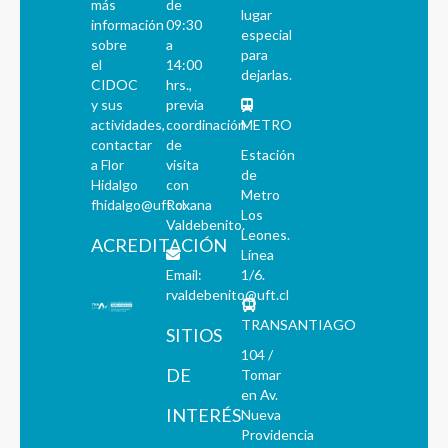
más
de
lugar
información
09:30
especial
sobre
a
para
el
14:00
dejarlas.
CIDOC
hrs.,
y sus
previa
actividades,
coordinación
METRO
contactar
de
Estación
a Flor
visita
de
Hidalgo
con
Metro
fhidalgo@uft.cl
Roxana
Los
Valdebenito.
Leones.
ACREDITACIÓN
Línea
Email:
1/6.
rvaldebenito@uft.cl
TRANSANTIAGO
SITIOS
104 /
DE
Tomar
en Av.
INTERÉS
Nueva
Providencia