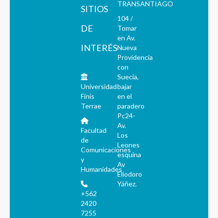
TRANSANTIAGO
SITIOS
104 /
DE
Tomar
en Av.
INTERÉS
Nueva
Providencia
con
Suecia,
Universidad
bajar
Finis
en el
Terrae
paradero
Pc24-
Av.
Facultad
Los
de
Leones
Comunicaciones
esquina
y
Av
Humanidades
Eliodoro
Yáñez.
+562
2420
7255