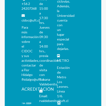
ciclovías.
+56 2
de
Además,
24207368
15:00
la
a
Universidad
17:30
cidoc@uft.cl
cuenta
hrs.
con
Para
Jueves
un
más
de
lugar
información
09:30
especial
sobre
a
para
el
14:00
dejarlas.
CIDOC
hrs.,
y sus
previa
actividades,
coordinación
METRO
contactar
de
Estación
a Flor
visita
de
Hidalgo
con
Metro
fhidalgo@uft.cl
Roxana
Los
Valdebenito.
Leones.
ACREDITACIÓN
Línea
Email:
1/6.
rvaldebenito@uft.cl