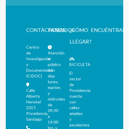
CONTÁCTANOS
HORARIOS
¿CÓMO
ENCUÉNTRAN
LLEGAR?
Centro
de
Atención
Investigación
al
y
público
BICICLETA
Documentación
los
El
(CIDOC)
días
sector
lunes,
de
martes
Calle
Providencia
y
Alberto
cuenta
miércoles
Henckel
con
de
2317,
calles
09:30
Providencia,
amplias
a
Santiago
y
14:00
excelentes
hrs. y