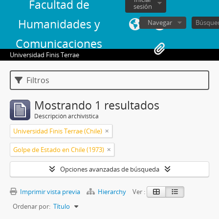
Facultad de
sesión
Humanidades y
Navegar
Comunicaciones
Universidad Finis Terrae
Filtros
Mostrando 1 resultados
Descripción archivística
Universidad Finis Terrae (Chile)
Golpe de Estado en Chile (1973)
Opciones avanzadas de búsqueda
Imprimir vista previa
Hierarchy
Ver :
Ordenar por:
Título