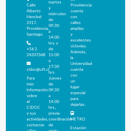
martes
Calle
Providencia
y
Alberto
cuenta
miércoles
Henckel
con
de
2317,
calles
09:30
Providencia,
amplias
a
Santiago
y
14:00
excelentes
hrs. y
ciclovías.
+56 2
de
Además,
24207368
15:00
la
a
Universidad
17:30
cidoc@uft.cl
cuenta
hrs.
con
Para
Jueves
un
más
de
lugar
información
09:30
especial
sobre
a
para
el
14:00
dejarlas.
CIDOC
hrs.,
y sus
previa
actividades,
coordinación
METRO
contactar
de
Estación
a Flor
visita