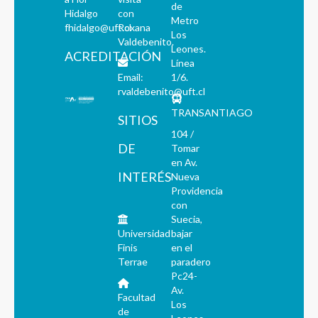
de
Hidalgo
con
Metro
fhidalgo@uft.cl
Roxana
Los
Valdebenito.
Leones.
ACREDITACIÓN
Línea
Email:
1/6.
rvaldebenito@uft.cl
TRANSANTIAGO
SITIOS
104 /
DE
Tomar
en Av.
INTERÉS
Nueva
Providencia
con
Suecia,
Universidad
bajar
Finis
en el
Terrae
paradero
Pc24-
Av.
Facultad
Los
de