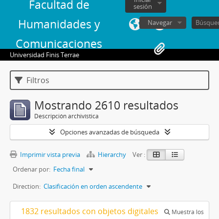
Facultad de
sesión
Humanidades y
Navegar
Comunicaciones
Universidad Finis Terrae
Filtros
Mostrando 2610 resultados
Descripción archivística
Opciones avanzadas de búsqueda
Imprimir vista previa
Hierarchy
Ver :
Ordenar por:
Fecha final
Direction:
Clasificación en orden ascendente
1832 resultados con objetos digitales
Muestra los