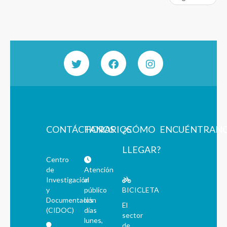
CONTÁCTANOS
HORARIOS
¿CÓMO
ENCUÉNTRAN
LLEGAR?
Centro
de
Atención
Investigación
al
y
público
BICICLETA
Documentación
los
El
(CIDOC)
días
sector
lunes,
de