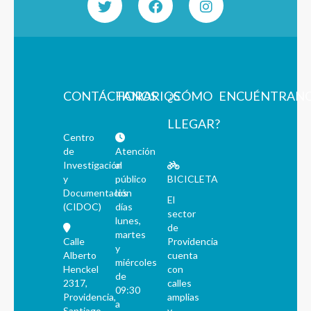
CONTÁCTANOS
HORARIOS
¿CÓMO
ENCUÉNTRAN
LLEGAR?
Centro
de
Atención
Investigación
al
y
público
BICICLETA
Documentación
los
El
(CIDOC)
días
sector
lunes,
de
martes
Calle
Providencia
y
Alberto
cuenta
miércoles
Henckel
con
de
2317,
calles
09:30
Providencia,
amplias
a
Santiago
y