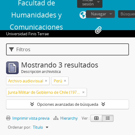
Facultad de
sesión
Humanidades y
Navegar
Comunicaciones
Universidad Finis Terrae
Filtros
Mostrando 3 resultados
Descripción archivística
Archivo audiovisual
Perú
Junta Militar de Gobierno de Chile (1973-1990)
Opciones avanzadas de búsqueda
Imprimir vista previa
Hierarchy
Ver :
Ordenar por:
Título