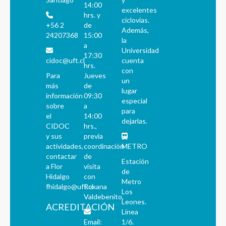
14:00
excelentes
hrs. y
ciclovías.
+56 2
de
Además,
24207368
15:00
la
a
Universidad
17:30
cidoc@uft.cl
cuenta
hrs.
con
Para
Jueves
un
más
de
lugar
información
09:30
especial
sobre
a
para
el
14:00
dejarlas.
CIDOC
hrs.,
y sus
previa
actividades,
coordinación
METRO
contactar
de
Estación
a Flor
visita
de
Hidalgo
con
Metro
fhidalgo@uft.cl
Roxana
Los
Valdebenito.
Leones.
ACREDITACIÓN
Línea
Email:
1/6.