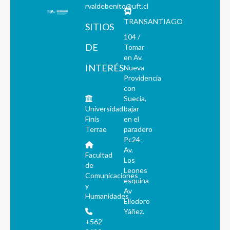
rvaldebenito@uft.cl
TRANSANTIAGO
SITIOS
104 /
DE
Tomar
en Av.
INTERÉS
Nueva
Providencia
con
Suecia,
Universidad
bajar
Finis
en el
Terrae
paradero
Pc24-
Av.
Facultad
Los
de
Leones
Comunicaciones
esquina
y
Av
Humanidades
Eliodoro
Yáñez.
+562