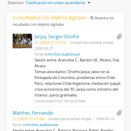
Direction:
Clasificación en orden ascendente
2 resultados con objetos digitales
Muestra los
resultados con objetos digitales
Jarpa, Sergio Onofre
CL CIDOC 01-VT-74
Unidad documental simple
2000-03-27
Parte de
Archivo audiovisual
Sesión entre: Arancibia C., Bardón M., Álvaro; Vial,
Álvaro.
Temas abordados: Onofre Jarpa; labor en la
Embajada de Colombia; problemas entre Chile-
Perú; relaciones Chile-Argentina; mediación papal;
crisis económica del '81; Jarpa como ministro del
Interior; paros gremiales.
Universidad Finis Terrae (Chile)
Matthei, Fernando
CL CIDOC 01-VT-68
Unidad documental simple
1999-06-10
Parte de
Archivo audiovisual
Sesión entre: Arancibia C., Patricia; Baraona, Pablo; Bardón,