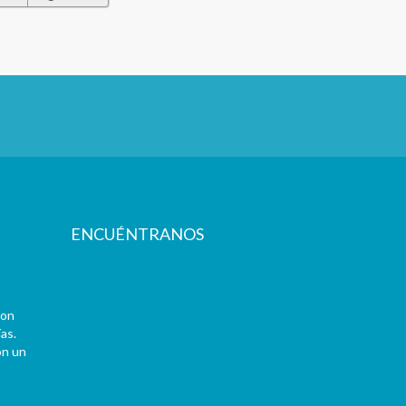
ENCUÉNTRANOS
con
as.
on un