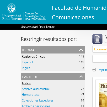
Facultad de Humanid
Comunicaciones
Universidad Finis Terrae
Restringir resultados por:
De
idioma
Economí
Registros únicos
149
Español
149
Inglés
3
Imprimi
parte de
Todos
Archivo audiovisual
77
Hemeroteca
47
Colecciones Especiales
14
Archivos personales
11