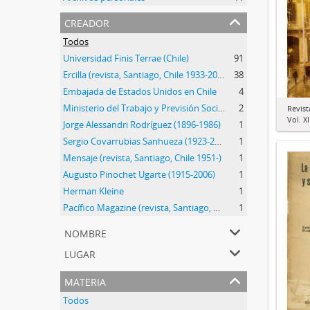
creador
Todos
Universidad Finis Terrae (Chile)
91
Ercilla (revista, Santiago, Chile 1933-2015)
38
Embajada de Estados Unidos en Chile
4
Ministerio del Trabajo y Previsión Social (1959-)
2
Revist
Vol. XI
Jorge Alessandri Rodríguez (1896-1986)
1
Sergio Covarrubias Sanhueza (1923-2017)
1
Mensaje (revista, Santiago, Chile 1951-)
1
Augusto Pinochet Ugarte (1915-2006)
1
Herman Kleine
1
Pacífico Magazine (revista, Santiago, Chile, 1913-1921)
1
nombre
lugar
materia
Todos