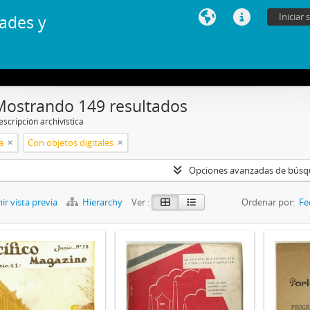
Iniciar 
ades y
Mostrando 149 resultados
scripción archivística
a
Con objetos digitales
Opciones avanzadas de bús
r vista previa
Hierarchy
Ver :
Ordenar por:
Fe