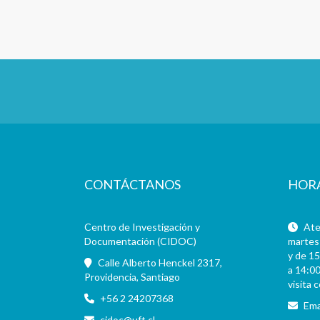
CONTÁCTANOS
HOR
Centro de Investigación y
Aten
Documentación (CIDOC)
martes 
y de 15
Calle Alberto Henckel 2317,
a 14:00
Providencia, Santiago
visita 
+56 2 24207368
Ema
cidoc@uft.cl