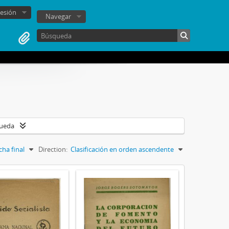
sesión
Navegar
queda
cha final
Direction:
Clasificación en orden ascendente