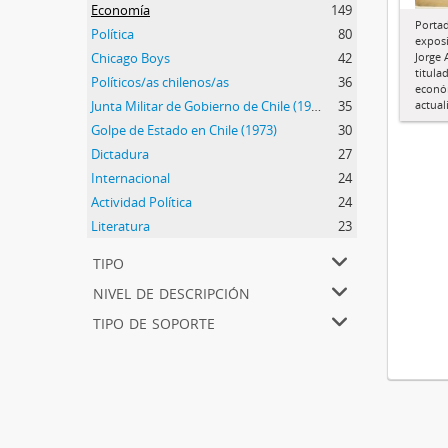
Economía
149
Portad
Política
80
exposi
Jorge 
Chicago Boys
42
titula
Políticos/as chilenos/as
36
económ
actual
Junta Militar de Gobierno de Chile (1973-1990)
35
Golpe de Estado en Chile (1973)
30
Dictadura
27
Internacional
24
Actividad Política
24
Literatura
23
tipo
nivel de descripción
tipo de soporte