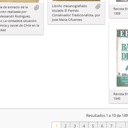
Librillo mecanografiado
a de extracto de la
Revista Er
titulado El Partido
ción realizada por
1309
Conservador Tradicionalista, por
Alessandri Rodríguez,
José María Cifuentes
do La verdadera situación
ica y social de Chile en la
idad
Revista Er
1545
Resultados 1 a 10 de 149
1
2
3
4
5
6
7
...