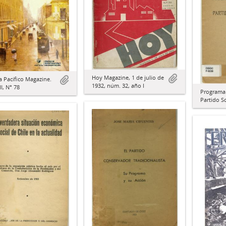
Hoy Magazine, 1 de julio de
a Pacífico Magazine.
1932, núm. 32, año I
II, N° 78
Programa 
Partido So