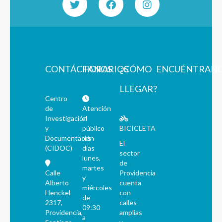
CONTÁCTANOS
HORARIOS
¿CÓMO
ENCUÉNTRAN
LLEGAR?
Centro
de
Atención
Investigación
al
y
público
BICICLETA
Documentación
los
El
(CIDOC)
días
sector
lunes,
de
martes
Calle
Providencia
y
Alberto
cuenta
miércoles
Henckel
con
de
2317,
calles
09:30
Providencia,
amplias
a