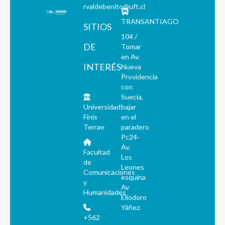
rvaldebenito@uft.cl
TRANSANTIAGO
SITIOS
104 /
DE
Tomar
en Av.
INTERÉS
Nueva
Providencia
con
Suecia,
Universidad
bajar
Finis
en el
Terrae
paradero
Pc24-
Av.
Facultad
Los
de
Leones
Comunicaciones
esquina
y
Av
Humanidades
Eliodoro
Yáñez.
+562