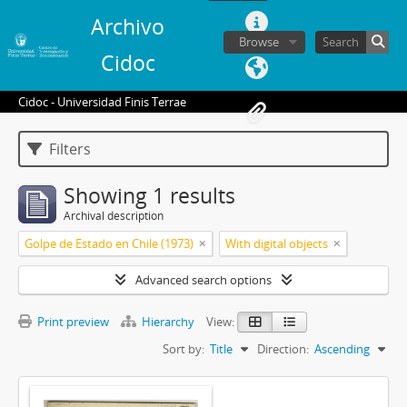
Archivo
Browse
Cidoc
Cidoc - Universidad Finis Terrae
Filters
Showing 1 results
Archival description
Golpe de Estado en Chile (1973)
With digital objects
Advanced search options
Print preview
Hierarchy
View:
Sort by:
Title
Direction:
Ascending