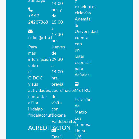
Santiago
y
14:00
excelentes
hrs. y
ciclovías.
+56 2
de
Además,
24207368
15:00
la
a
Universidad
17:30
cidoc@uft.cl
cuenta
hrs.
con
Para
Jueves
un
más
de
lugar
información
09:30
especial
sobre
a
para
el
14:00
dejarlas.
CIDOC
hrs.,
y sus
previa
actividades,
coordinación
METRO
contactar
de
Estación
a Flor
visita
de
Hidalgo
con
Metro
fhidalgo@uft.cl
Roxana
Los
Valdebenito.
Leones.
ACREDITACIÓN
Línea
Email:
1/6.