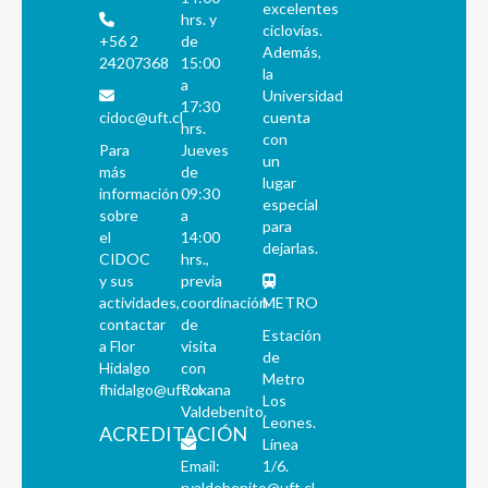
excelentes
hrs. y
ciclovías.
+56 2
de
Además,
24207368
15:00
la
a
Universidad
17:30
cidoc@uft.cl
cuenta
hrs.
con
Para
Jueves
un
más
de
lugar
información
09:30
especial
sobre
a
para
el
14:00
dejarlas.
CIDOC
hrs.,
y sus
previa
actividades,
coordinación
METRO
contactar
de
Estación
a Flor
visita
de
Hidalgo
con
Metro
fhidalgo@uft.cl
Roxana
Los
Valdebenito.
Leones.
ACREDITACIÓN
Línea
Email:
1/6.
rvaldebenito@uft.cl