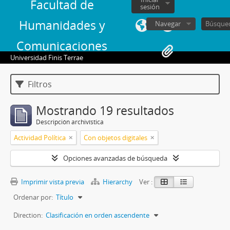
Facultad de
sesión
Humanidades y
Navegar
Comunicaciones
Universidad Finis Terrae
Filtros
Mostrando 19 resultados
Descripción archivística
Actividad Política
Con objetos digitales
Opciones avanzadas de búsqueda
Imprimir vista previa
Hierarchy
Ver :
Ordenar por:
Título
Direction:
Clasificación en orden ascendente