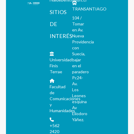
TRANSANTIAGO
SITIOS
104 /
DE
Tomar
en Av.
INTERÉS
Nueva
Providencia
con
Suecia,
Universidad
bajar
Finis
en el
Terrae
paradero
Pc24-
Av.
Facultad
Los
de
Leones
Comunicaciones
esquina
y
Av
Humanidades
Eliodoro
Yáñez.
+562
2420