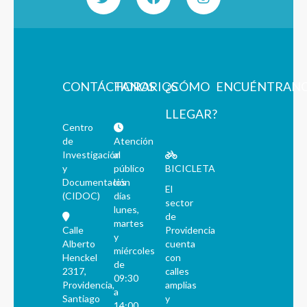
CONTÁCTANOS
HORARIOS
¿CÓMO
ENCUÉNTRAN
LLEGAR?
Centro
de
Atención
Investigación
al
y
público
BICICLETA
Documentación
los
El
(CIDOC)
días
sector
lunes,
de
martes
Calle
Providencia
y
Alberto
cuenta
miércoles
Henckel
con
de
2317,
calles
09:30
Providencia,
amplias
a
Santiago
y
14:00