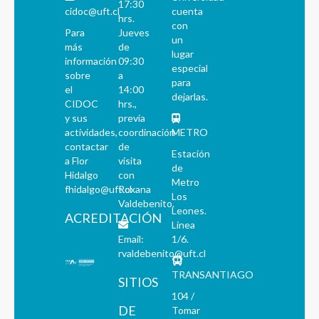
17:30
cidoc@uft.cl
cuenta
hrs.
con
Para
Jueves
un
más
de
lugar
información
09:30
especial
sobre
a
para
el
14:00
dejarlas.
CIDOC
hrs.,
y sus
previa
actividades,
coordinación
METRO
contactar
de
Estación
a Flor
visita
de
Hidalgo
con
Metro
fhidalgo@uft.cl
Roxana
Los
Valdebenito.
Leones.
ACREDITACIÓN
Línea
Email:
1/6.
rvaldebenito@uft.cl
TRANSANTIAGO
SITIOS
104 /
DE
Tomar