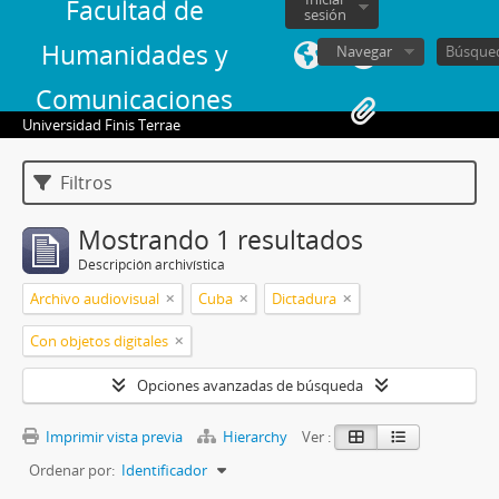
Facultad de
sesión
Humanidades y
Navegar
Comunicaciones
Universidad Finis Terrae
Filtros
Mostrando 1 resultados
Descripción archivística
Archivo audiovisual
Cuba
Dictadura
Con objetos digitales
Opciones avanzadas de búsqueda
Imprimir vista previa
Hierarchy
Ver :
Ordenar por:
Identificador