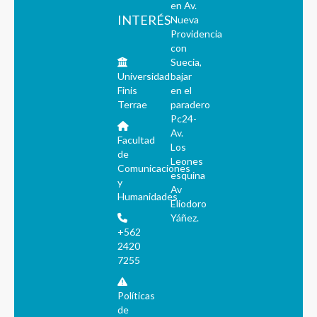
en Av.
INTERÉS
Nueva
Providencia
con
Suecia,
Universidad
bajar
Finis
en el
Terrae
paradero
Pc24-
Av.
Facultad
Los
de
Leones
Comunicaciones
esquina
y
Av
Humanidades
Eliodoro
Yáñez.
+562
2420
7255
Políticas
de