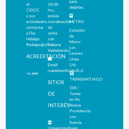
para
el
14:00
dejarlas.
CIDOC
hrs.,
y sus
previa
actividades,
coordinación
METRO
contactar
de
Estación
a Flor
visita
de
Hidalgo
con
Metro
fhidalgo@uft.cl
Roxana
Los
Valdebenito.
Leones.
ACREDITACIÓN
Línea
Email:
1/6.
rvaldebenito@uft.cl
TRANSANTIAGO
SITIOS
104 /
DE
Tomar
en Av.
INTERÉS
Nueva
Providencia
con
Suecia,
Universidad
bajar