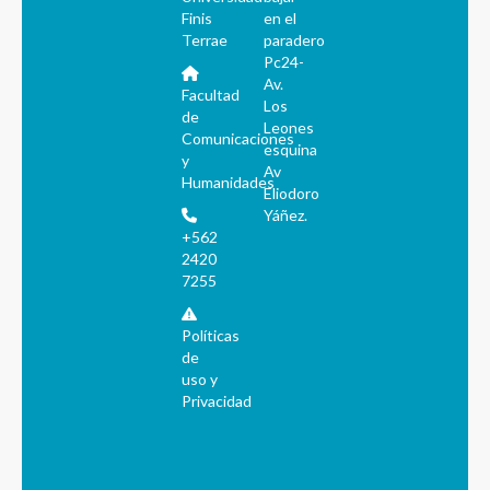
Finis
en el
Terrae
paradero
Pc24-
Av.
Facultad
Los
de
Leones
Comunicaciones
esquina
y
Av
Humanidades
Eliodoro
Yáñez.
+562
2420
7255
Políticas
de
uso y
Privacidad