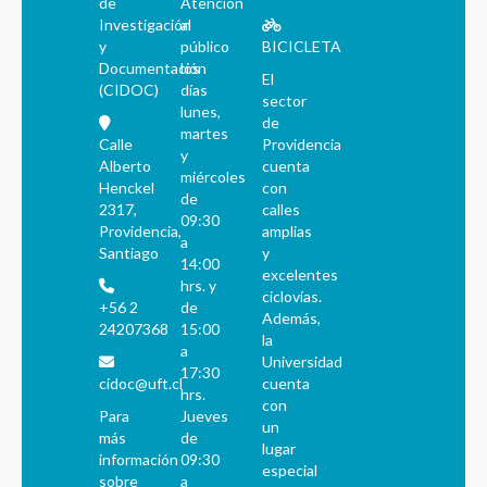
de
Atención
Investigación
al
y
público
BICICLETA
Documentación
los
El
(CIDOC)
días
sector
lunes,
de
martes
Calle
Providencia
y
Alberto
cuenta
miércoles
Henckel
con
de
2317,
calles
09:30
Providencia,
amplias
a
Santiago
y
14:00
excelentes
hrs. y
ciclovías.
+56 2
de
Además,
24207368
15:00
la
a
Universidad
17:30
cidoc@uft.cl
cuenta
hrs.
con
Para
Jueves
un
más
de
lugar
información
09:30
especial
sobre
a