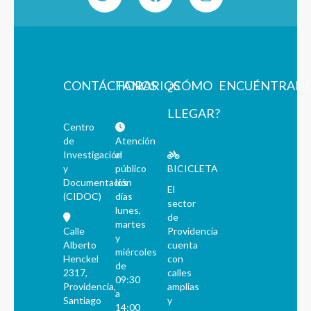
CONTÁCTANOS
HORARIOS
¿CÓMO
ENCUÉNTRAN
LLEGAR?
Centro
de
Atención
Investigación
al
y
público
BICICLETA
Documentación
los
El
(CIDOC)
días
sector
lunes,
de
martes
Calle
Providencia
y
Alberto
cuenta
miércoles
Henckel
con
de
2317,
calles
09:30
Providencia,
amplias
a
Santiago
y
14:00