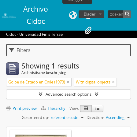
Archivo
Blader
Cidoc
Cidoc - Universidad Finis Terrae
Filters
Showing 1 results
Archivistische beschrijving
Golpe de Estado en Chile (1973)
With digital objects
Advanced search options
Print preview
Hierarchy
View:
Gesorteerd op:
referentie code
Direction:
Ascending