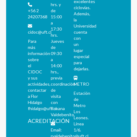
excelentes
hrs. y
ciclovías.
+56 2
de
Además,
24207368
15:00
la
a
Universidad
17:30
cidoc@uft.cl
cuenta
hrs.
con
Para
Jueves
un
más
de
lugar
información
09:30
especial
sobre
a
para
el
14:00
dejarlas.
CIDOC
hrs.,
y sus
previa
actividades,
coordinación
METRO
contactar
de
Estación
a Flor
visita
de
Hidalgo
con
Metro
fhidalgo@uft.cl
Roxana
Los
Valdebenito.
Leones.
ACREDITACIÓN
Línea
Email:
1/6.
rvaldebenito@uft.cl