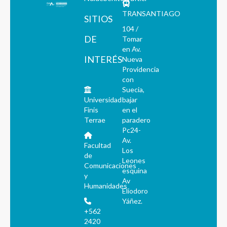
TRANSANTIAGO
SITIOS
104 /
DE
Tomar
en Av.
INTERÉS
Nueva
Providencia
con
Suecia,
Universidad
bajar
Finis
en el
Terrae
paradero
Pc24-
Av.
Facultad
Los
de
Leones
Comunicaciones
esquina
y
Av
Humanidades
Eliodoro
Yáñez.
+562
2420