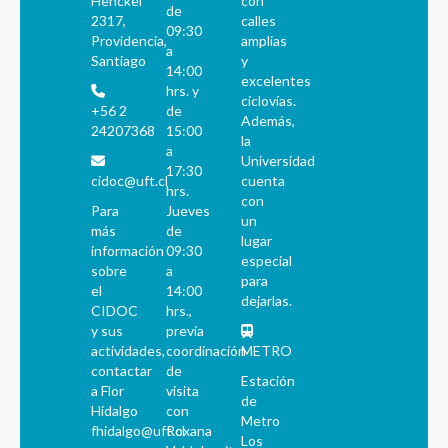
Henckel
con
de
2317,
calles
09:30
Providencia,
amplias
a
Santiago
y
14:00
excelentes
hrs. y
ciclovías.
+56 2
de
Además,
24207368
15:00
la
a
Universidad
17:30
cidoc@uft.cl
cuenta
hrs.
con
Para
Jueves
un
más
de
lugar
información
09:30
especial
sobre
a
para
el
14:00
dejarlas.
CIDOC
hrs.,
y sus
previa
actividades,
coordinación
METRO
contactar
de
Estación
a Flor
visita
de
Hidalgo
con
Metro
fhidalgo@uft.cl
Roxana
Los