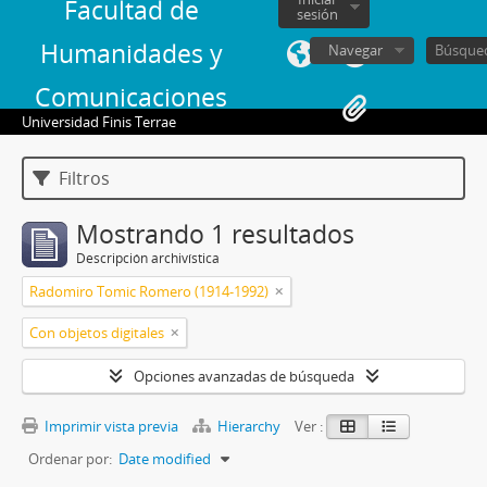
Facultad de
sesión
Humanidades y
Navegar
Comunicaciones
Universidad Finis Terrae
Filtros
Mostrando 1 resultados
Descripción archivística
Radomiro Tomic Romero (1914-1992)
Con objetos digitales
Opciones avanzadas de búsqueda
Imprimir vista previa
Hierarchy
Ver :
Ordenar por:
Date modified