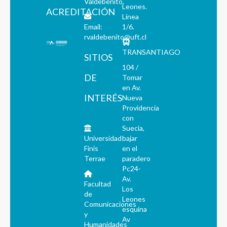
Valdebenito.
Leones.
ACREDITACIÓN
Línea
Email:
1/6.
rvaldebenito@uft.cl
TRANSANTIAGO
SITIOS
104 /
DE
Tomar
en Av.
INTERÉS
Nueva
Providencia
con
Suecia,
Universidad
bajar
Finis
en el
Terrae
paradero
Pc24-
Av.
Facultad
Los
de
Leones
Comunicaciones
esquina
y
Av
Humanidades