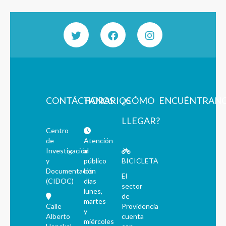
CONTÁCTANOS
HORARIOS
¿CÓMO
ENCUÉNTRAN
LLEGAR?
Centro
de
Atención
Investigación
al
y
público
BICICLETA
Documentación
los
El
(CIDOC)
días
sector
lunes,
de
martes
Calle
Providencia
y
Alberto
cuenta
miércoles